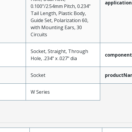
application
0.100"/2.54mm Pitch, 0.234"
Tail Length, Plastic Body,
Guide Set, Polarization 60,
with Mounting Ears, 30
Circuits
Socket, Straight, Through
component
Hole, .234" x .027" dia
Socket
productNa
W Series