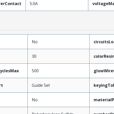
erContact
5.0A
voltageM
No
circuitsL
30
colorResi
CyclesMax
500
glowWire
rt
Guide Set
keyingTo
No
material