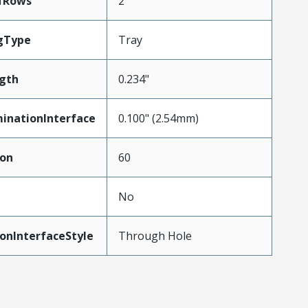
fRows
2
gType
Tray
gth
0.234"
inationInterface
0.100" (2.54mm)
ion
60
No
onInterfaceStyle
Through Hole