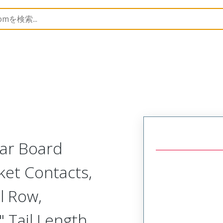
Rectangular, Plastic, 2 Row, Vertical/Right Angle Board 
lar Board
ket Contacts,
l Row,
 Tail Length,