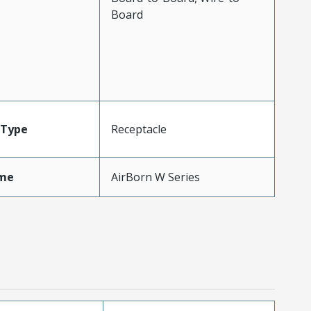
Board
Type
Receptacle
me
AirBorn W Series