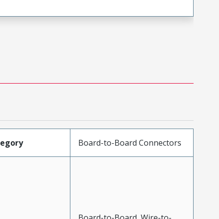
tegory
Board-to-Board Connectors
Board-to-Board, Wire-to-