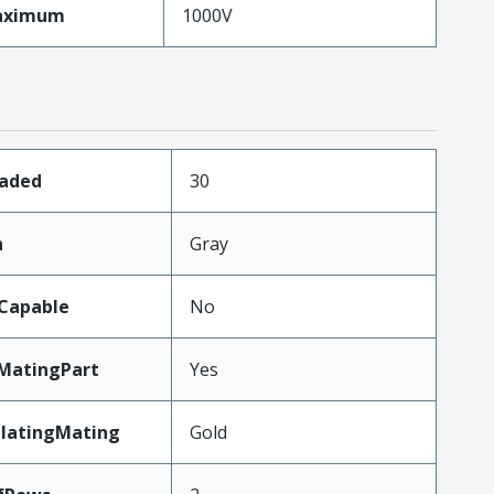
aximum
1000V
oaded
30
n
Gray
Capable
No
MatingPart
Yes
PlatingMating
Gold