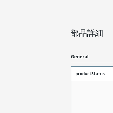
部品詳細
General
productStatus