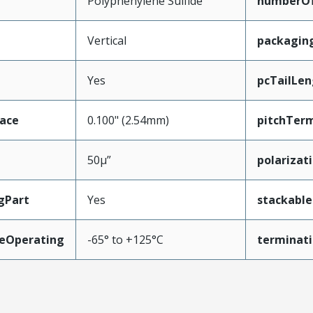
Polyphenylene Sulfide
numberO
Vertical
packagin
Yes
pcTailLen
face
0.100" (2.54mm)
pitchTerm
50µ”
polarizat
gPart
Yes
stackable
eOperating
-65° to +125°C
terminati