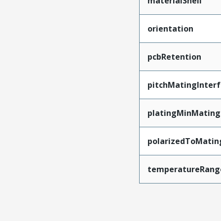
materialShell
orientation
pcbRetention
pitchMatingInter
platingMinMating
polarizedToMatin
temperatureRang