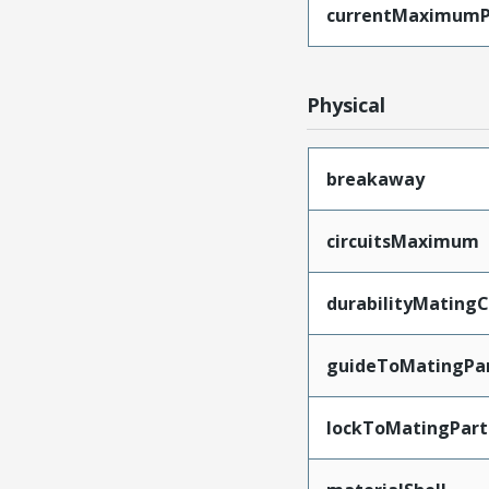
currentMaximumP
Physical
breakaway
circuitsMaximum
durabilityMating
guideToMatingPa
lockToMatingPart