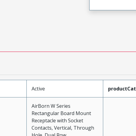
Active
productCa
AirBorn W Series
Rectangular Board Mount
Receptacle with Socket
Contacts, Vertical, Through
Hole, Dual Row,