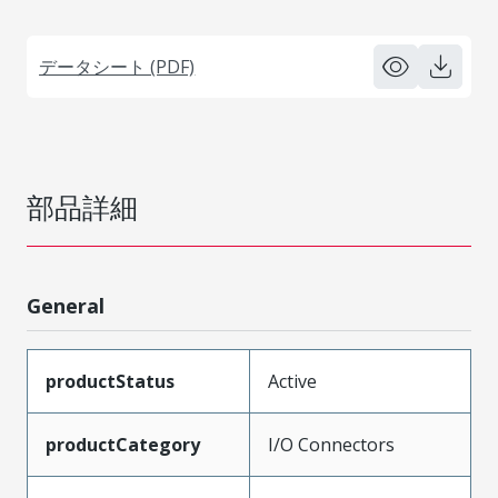
データシート (PDF)
部品詳細
General
productStatus
Active
productCategory
I/O Connectors