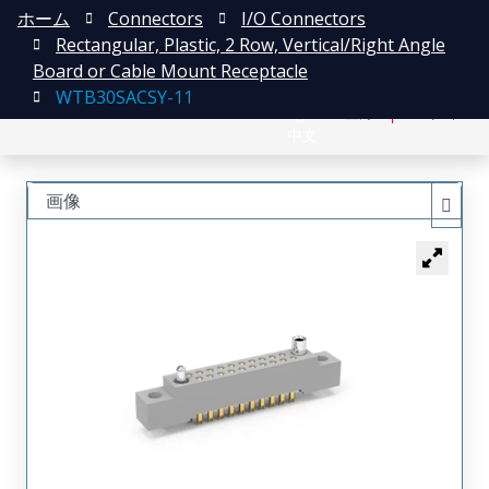
ホーム
Connectors
I/O Connectors
Rectangular, Plastic, 2 Row, Vertical/Right Angle
Board or Cable Mount Receptacle
WTB30SACSY-11
English
登録
ログイン
中文
画像