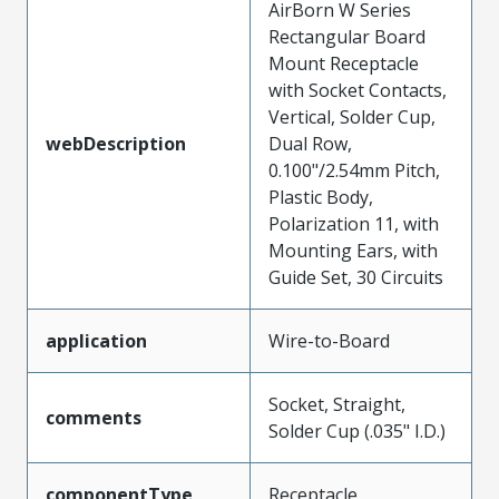
AirBorn W Series
Rectangular Board
Mount Receptacle
with Socket Contacts,
Vertical, Solder Cup,
webDescription
Dual Row,
0.100"/2.54mm Pitch,
Plastic Body,
Polarization 11, with
Mounting Ears, with
Guide Set, 30 Circuits
application
Wire-to-Board
Socket, Straight,
comments
Solder Cup (.035" I.D.)
componentType
Receptacle