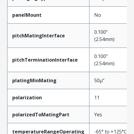
panelMount
No
0.100"
pitchMatingInterface
(2.54mm)
0.100"
pitchTerminationInterface
(2.54mm)
platingMinMating
50µ”
polarization
11
polarizedToMatingPart
Yes
temperatureRangeOperating
-65° to +125°C