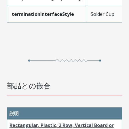
terminationInterfaceStyle
Solder Cup
部品との嵌合
説明
Rectangular, Plastic, 2 Row, Vertical Board or