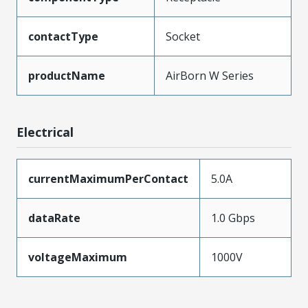
contactType
Socket
productName
AirBorn W Series
Electrical
currentMaximumPerContact
5.0A
dataRate
1.0 Gbps
voltageMaximum
1000V