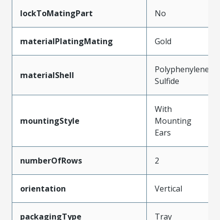
lockToMatingPart
No
materialPlatingMating
Gold
Polyphenylene
materialShell
Sulfide
With
mountingStyle
Mounting
Ears
numberOfRows
2
orientation
Vertical
packagingType
Tray