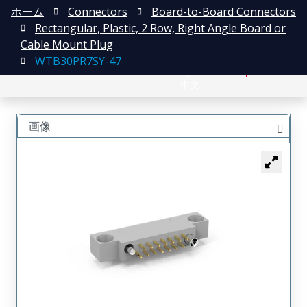
ホーム
Connectors
Board-to-Board Connectors
Rectangular, Plastic, 2 Row, Right Angle Board or
Cable Mount Plug
WTB30PR7SY-47
English
登録
ログイン
中文
画像