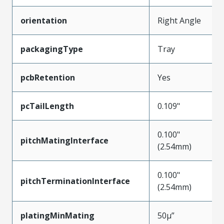
orientation
Right Angle
packagingType
Tray
pcbRetention
Yes
pcTailLength
0.109"
0.100"
pitchMatingInterface
(2.54mm)
0.100"
pitchTerminationInterface
(2.54mm)
platingMinMating
50µ”