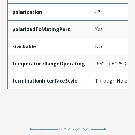
polarization
47
polarizedToMatingPart
Yes
stackable
No
temperatureRangeOperating
-65° to +125°C
terminationInterfaceStyle
Through Hole