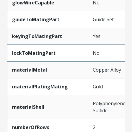
glowWireCapable
No
guideToMatingPart
Guide Set
keyingToMatingPart
Yes
lockToMatingPart
No
materialMetal
Copper Alloy
materialPlatingMating
Gold
Polyphenylene
materialShell
Sulfide
numberOfRows
2