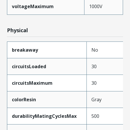
voltageMaximum
1000V
Physical
breakaway
No
circuitsLoaded
30
circuitsMaximum
30
colorResin
Gray
durabilityMatingCyclesMax
500