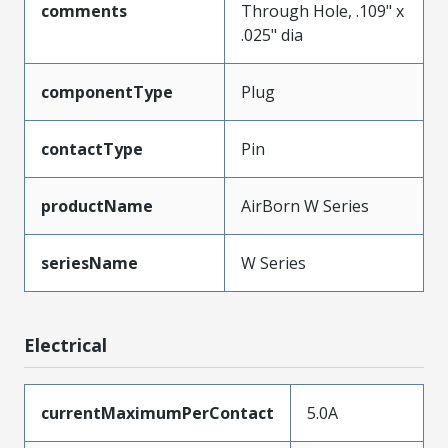
comments
Through Hole, .109" x
.025" dia
componentType
Plug
contactType
Pin
productName
AirBorn W Series
seriesName
W Series
Electrical
currentMaximumPerContact
5.0A