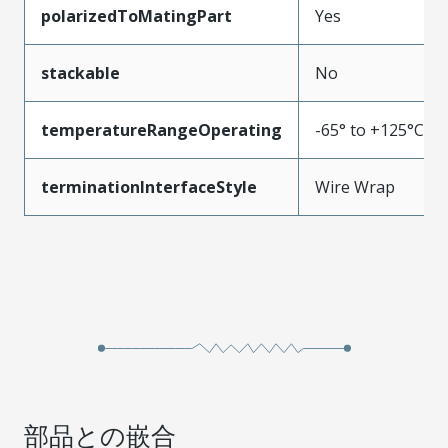
polarizedToMatingPart
Yes
stackable
No
temperatureRangeOperating
-65° to +125°C
terminationInterfaceStyle
Wire Wrap
部品との嵌合