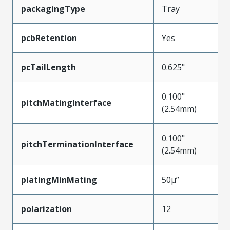
packagingType
Tray
pcbRetention
Yes
pcTailLength
0.625"
0.100"
pitchMatingInterface
(2.54mm)
0.100"
pitchTerminationInterface
(2.54mm)
platingMinMating
50µ”
polarization
12