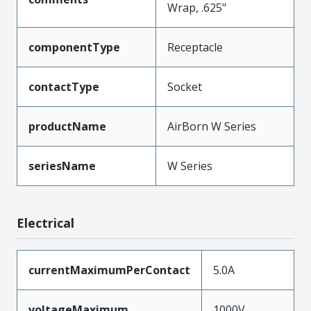
Wrap, .625"
componentType
Receptacle
contactType
Socket
productName
AirBorn W Series
seriesName
W Series
Electrical
currentMaximumPerContact
5.0A
voltageMaximum
1000V