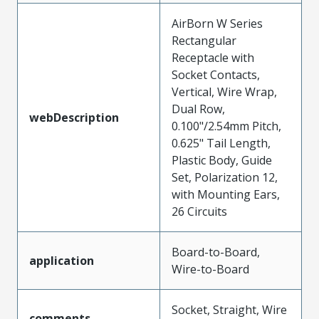
AirBorn W Series
Rectangular
Receptacle with
Socket Contacts,
Vertical, Wire Wrap,
Dual Row,
webDescription
0.100"/2.54mm Pitch,
0.625" Tail Length,
Plastic Body, Guide
Set, Polarization 12,
with Mounting Ears,
26 Circuits
Board-to-Board,
application
Wire-to-Board
Socket, Straight, Wire
comments