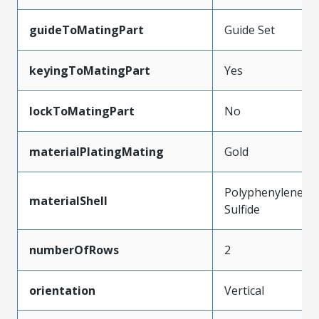
guideToMatingPart
Guide Set
keyingToMatingPart
Yes
lockToMatingPart
No
materialPlatingMating
Gold
Polyphenylene
materialShell
Sulfide
numberOfRows
2
orientation
Vertical