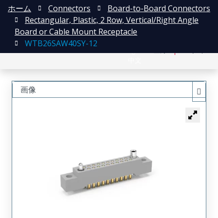
ホーム
Connectors
Board-to-Board Connectors
Rectangular, Plastic, 2 Row, Vertical/Right Angle
Board or Cable Mount Receptacle
WTB26SAW40SY-12
English
登録
ログイン
中文
画像