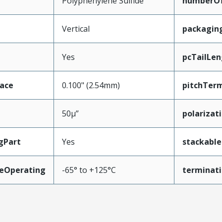
Polyphenylene Sulfide
numberO
Vertical
packagin
Yes
pcTailLen
face
0.100" (2.54mm)
pitchTerm
50µ”
polarizat
gPart
Yes
stackable
eOperating
-65° to +125°C
terminati