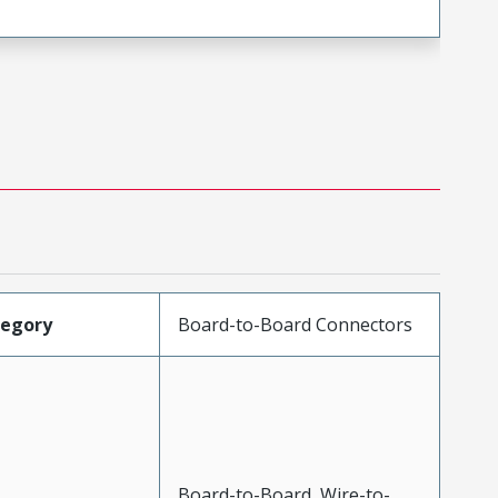
tegory
Board-to-Board Connectors
Board-to-Board, Wire-to-