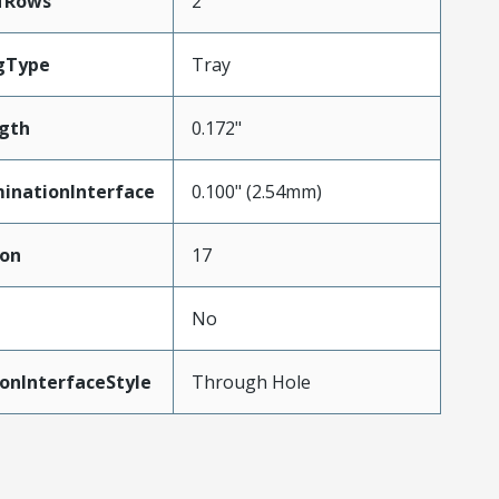
fRows
2
gType
Tray
gth
0.172"
inationInterface
0.100" (2.54mm)
ion
17
No
onInterfaceStyle
Through Hole