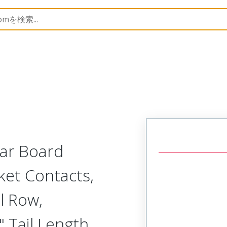
Rectangular, Plastic, 2 Row, Vertical/Right Angle Board 
lar Board
ket Contacts,
l Row,
 Tail Length,