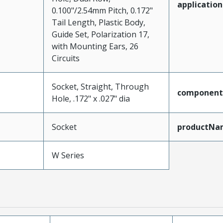
application
0.100"/2.54mm Pitch, 0.172"
Tail Length, Plastic Body,
Guide Set, Polarization 17,
with Mounting Ears, 26
Circuits
Socket, Straight, Through
component
Hole, .172" x .027" dia
Socket
productNa
W Series