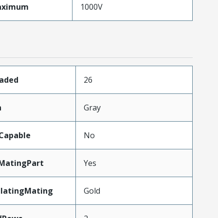
aximum
1000V
oaded
26
n
Gray
Capable
No
MatingPart
Yes
PlatingMating
Gold