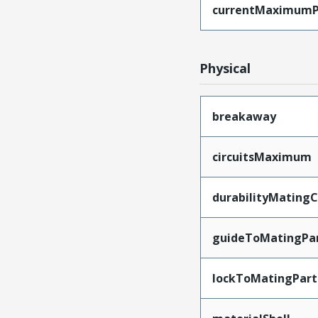
currentMaximumP
Physical
breakaway
circuitsMaximum
durabilityMating
guideToMatingPa
lockToMatingPart