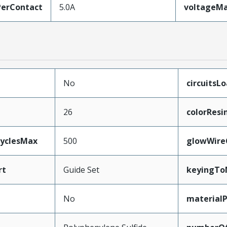
erContact
5.0A
voltageM
No
circuitsL
26
colorResi
CyclesMax
500
glowWire
rt
Guide Set
keyingTo
No
material