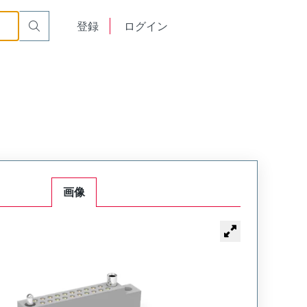
or Cable Mount Receptacle
WTB26SAD11SY-17
English
登録
ログイン
中文
画像