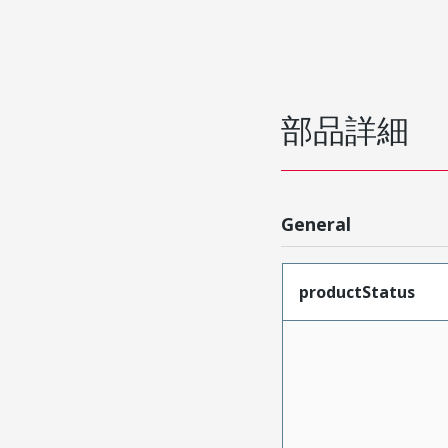
部品詳細
General
productStatus