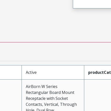
Active
productCa
AirBorn W Series
Rectangular Board Mount
Receptacle with Socket
Contacts, Vertical, Through
Hole, Dual Row,