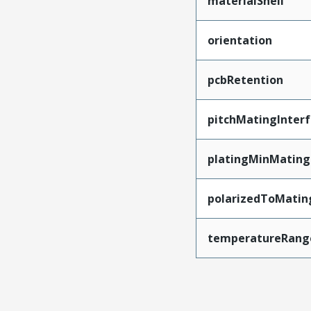
materialShell
orientation
pcbRetention
pitchMatingInter
platingMinMating
polarizedToMatin
temperatureRang