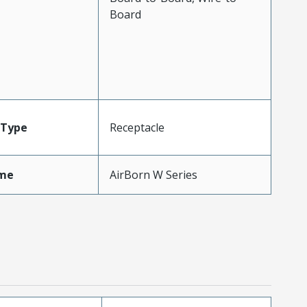
Board
Type
Receptacle
me
AirBorn W Series