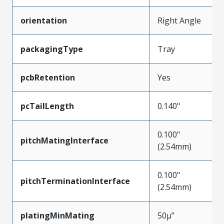
orientation
Right Angle
packagingType
Tray
pcbRetention
Yes
pcTailLength
0.140"
0.100"
pitchMatingInterface
(2.54mm)
0.100"
pitchTerminationInterface
(2.54mm)
platingMinMating
50µ”