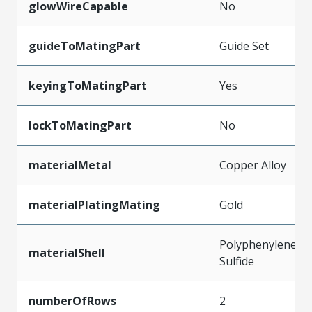
glowWireCapable
No
guideToMatingPart
Guide Set
keyingToMatingPart
Yes
lockToMatingPart
No
materialMetal
Copper Alloy
materialPlatingMating
Gold
Polyphenylene
materialShell
Sulfide
numberOfRows
2