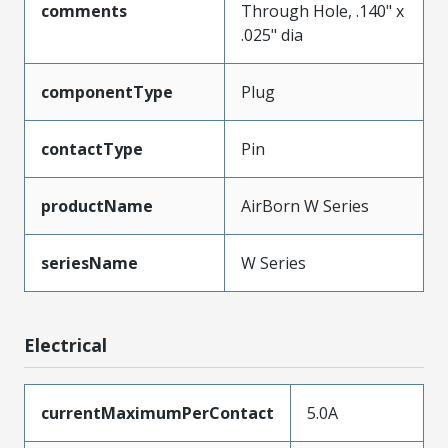
comments
Through Hole, .140" x
.025" dia
componentType
Plug
contactType
Pin
productName
AirBorn W Series
seriesName
W Series
Electrical
currentMaximumPerContact
5.0A