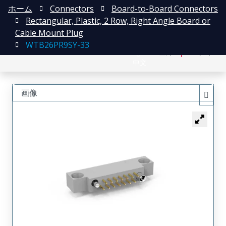
ホーム
Connectors
Board-to-Board Connectors
Rectangular, Plastic, 2 Row, Right Angle Board or
Cable Mount Plug
WTB26PR9SY-33
English
登録
ログイン
中文
画像