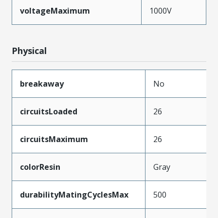
voltageMaximum
1000V
Physical
breakaway
No
circuitsLoaded
26
circuitsMaximum
26
colorResin
Gray
durabilityMatingCyclesMax
500