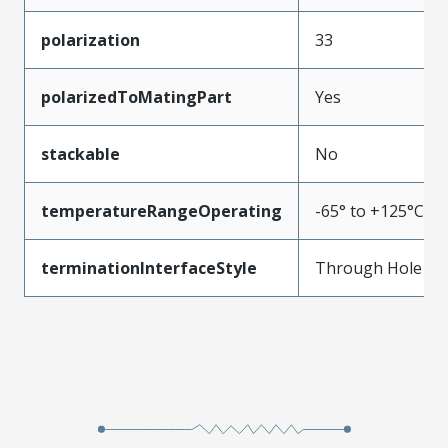
polarization
33
polarizedToMatingPart
Yes
stackable
No
temperatureRangeOperating
-65° to +125°C
terminationInterfaceStyle
Through Hole