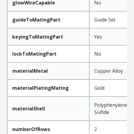
glowWireCapable
No
guideToMatingPart
Guide Set
keyingToMatingPart
Yes
lockToMatingPart
No
materialMetal
Copper Alloy
materialPlatingMating
Gold
Polyphenylene
materialShell
Sulfide
numberOfRows
2