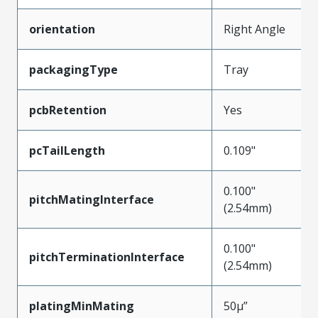
orientation
Right Angle
packagingType
Tray
pcbRetention
Yes
pcTailLength
0.109"
0.100"
pitchMatingInterface
(2.54mm)
0.100"
pitchTerminationInterface
(2.54mm)
platingMinMating
50µ”