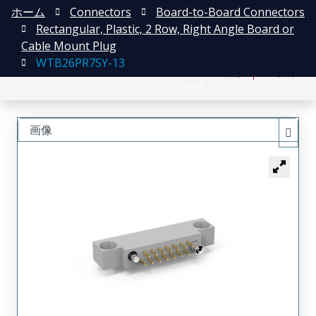
ホーム
Connectors
Board-to-Board Connectors
Rectangular, Plastic, 2 Row, Right Angle Board or
Cable Mount Plug
WTB26PR7SY-13
English
登録
ログイン
中文
画像