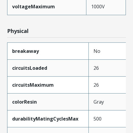
voltageMaximum
1000V
Physical
breakaway
No
circuitsLoaded
26
circuitsMaximum
26
colorResin
Gray
durabilityMatingCyclesMax
500