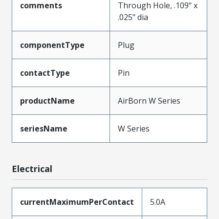
comments
Through Hole, .109" x
.025" dia
componentType
Plug
contactType
Pin
productName
AirBorn W Series
seriesName
W Series
Electrical
currentMaximumPerContact
5.0A