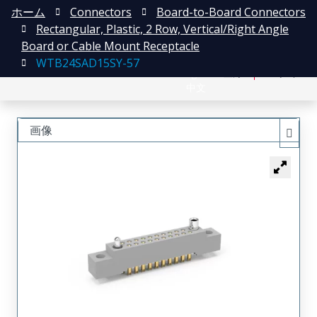
ホーム
Connectors
Board-to-Board Connectors
Rectangular, Plastic, 2 Row, Vertical/Right Angle
Board or Cable Mount Receptacle
WTB24SAD15SY-57
English
登録
ログイン
中文
画像