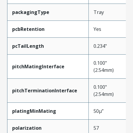
packagingType
Tray
pcbRetention
Yes
pcTailLength
0.234"
0.100"
pitchMatingInterface
(2.54mm)
0.100"
pitchTerminationInterface
(2.54mm)
platingMinMating
50µ”
polarization
57