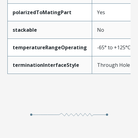
polarizedToMatingPart
Yes
stackable
No
temperatureRangeOperating
-65° to +125°C
terminationInterfaceStyle
Through Hole