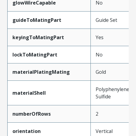
glowWireCapable
No
guideToMatingPart
Guide Set
keyingToMatingPart
Yes
lockToMatingPart
No
materialPlatingMating
Gold
Polyphenylene
materialShell
Sulfide
numberOfRows
2
orientation
Vertical