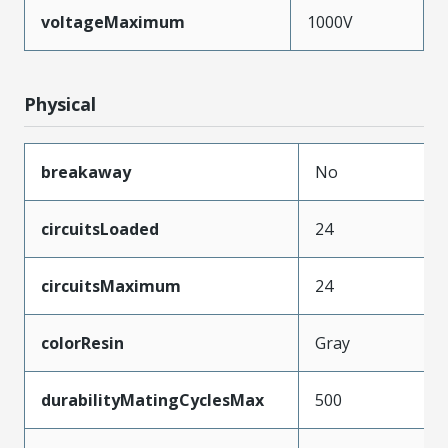
voltageMaximum
1000V
Physical
breakaway
No
circuitsLoaded
24
circuitsMaximum
24
colorResin
Gray
durabilityMatingCyclesMax
500