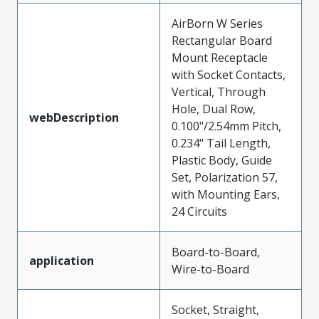
AirBorn W Series
Rectangular Board
Mount Receptacle
with Socket Contacts,
Vertical, Through
Hole, Dual Row,
webDescription
0.100"/2.54mm Pitch,
0.234" Tail Length,
Plastic Body, Guide
Set, Polarization 57,
with Mounting Ears,
24 Circuits
Board-to-Board,
application
Wire-to-Board
Socket, Straight,