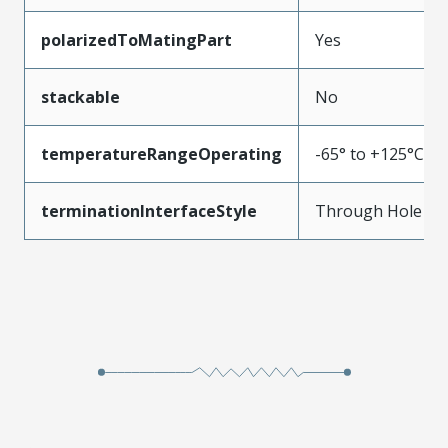
polarizedToMatingPart
Yes
stackable
No
temperatureRangeOperating
-65° to +125°C
terminationInterfaceStyle
Through Hole