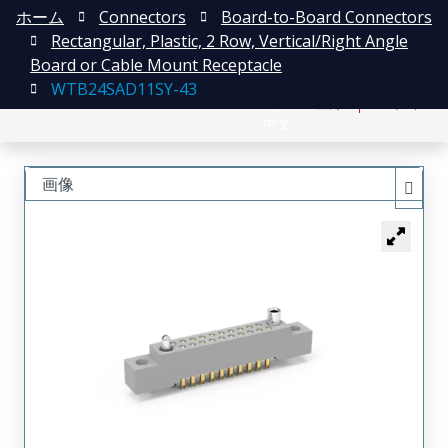
ホーム
Connectors
Board-to-Board Connectors
Rectangular, Plastic, 2 Row, Vertical/Right Angle
Board or Cable Mount Receptacle
WTB24SAD11SY-43
English
登録
ログイン
中文
画像