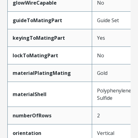
glowWireCapable
No
guideToMatingPart
Guide Set
keyingToMatingPart
Yes
lockToMatingPart
No
materialPlatingMating
Gold
Polyphenylene
materialShell
Sulfide
numberOfRows
2
orientation
Vertical