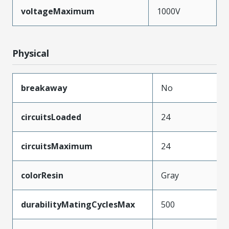
voltageMaximum
1000V
Physical
breakaway
No
circuitsLoaded
24
circuitsMaximum
24
colorResin
Gray
durabilityMatingCyclesMax
500