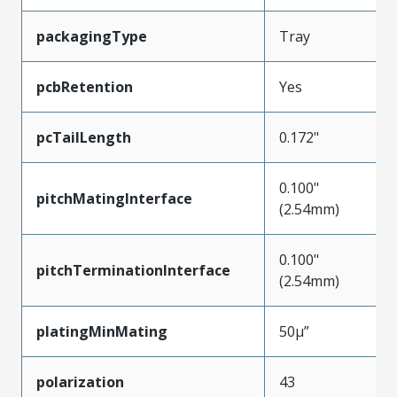
packagingType
Tray
pcbRetention
Yes
pcTailLength
0.172"
0.100"
pitchMatingInterface
(2.54mm)
0.100"
pitchTerminationInterface
(2.54mm)
platingMinMating
50µ”
polarization
43