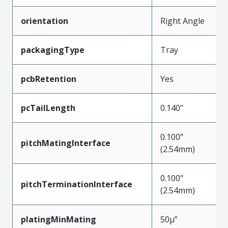
orientation
Right Angle
packagingType
Tray
pcbRetention
Yes
pcTailLength
0.140"
0.100"
pitchMatingInterface
(2.54mm)
0.100"
pitchTerminationInterface
(2.54mm)
platingMinMating
50µ”