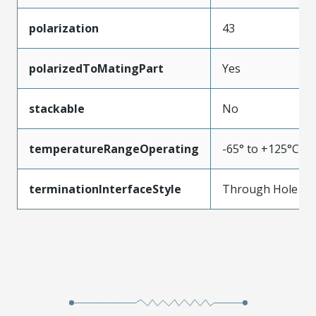
polarization
43
polarizedToMatingPart
Yes
stackable
No
temperatureRangeOperating
-65° to +125°C
terminationInterfaceStyle
Through Hole