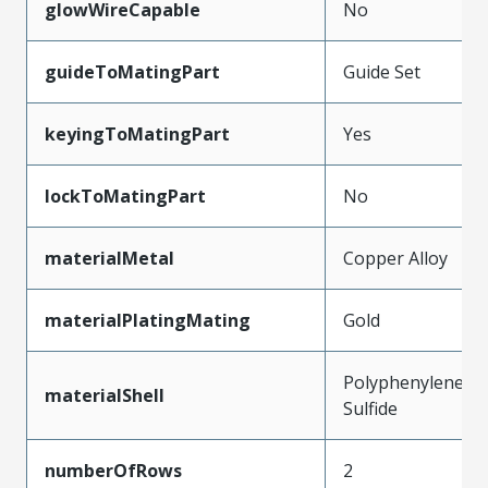
glowWireCapable
No
guideToMatingPart
Guide Set
keyingToMatingPart
Yes
lockToMatingPart
No
materialMetal
Copper Alloy
materialPlatingMating
Gold
Polyphenylene
materialShell
Sulfide
numberOfRows
2