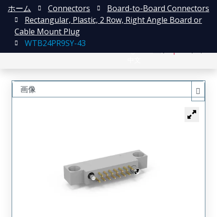
ホーム
Connectors
Board-to-Board Connectors
Rectangular, Plastic, 2 Row, Right Angle Board or
Cable Mount Plug
WTB24PR9SY-43
English
登録
ログイン
中文
画像