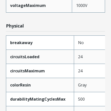
voltageMaximum
1000V
Physical
breakaway
No
circuitsLoaded
24
circuitsMaximum
24
colorResin
Gray
durabilityMatingCyclesMax
500