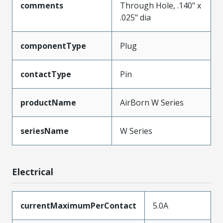
comments
Through Hole, .140" x
.025" dia
componentType
Plug
contactType
Pin
productName
AirBorn W Series
seriesName
W Series
Electrical
currentMaximumPerContact
5.0A