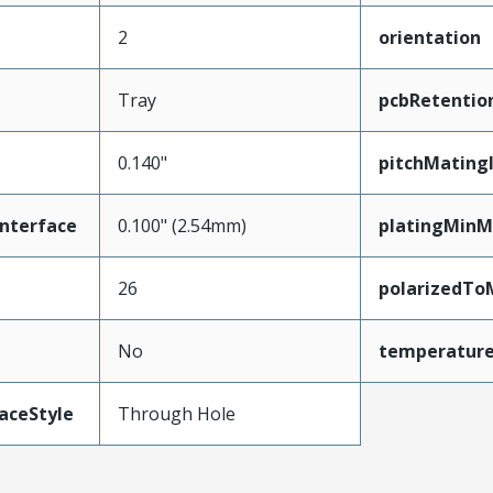
2
orientation
Tray
pcbRetentio
0.140"
pitchMating
nterface
0.100" (2.54mm)
platingMinM
26
polarizedTo
No
temperatur
aceStyle
Through Hole