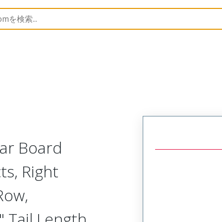
Rectangular, Plastic, 2 Row, Right Angle Board or Cable 
lar Board
ts, Right
Row,
 Tail Length,