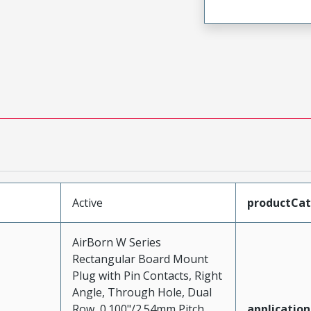
Active
productCa
AirBorn W Series
Rectangular Board Mount
Plug with Pin Contacts, Right
Angle, Through Hole, Dual
Row, 0.100"/2.54mm Pitch,
application