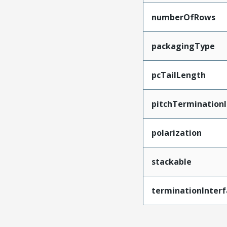
numberOfRows
packagingType
pcTailLength
pitchTerminationI
polarization
stackable
terminationInterf