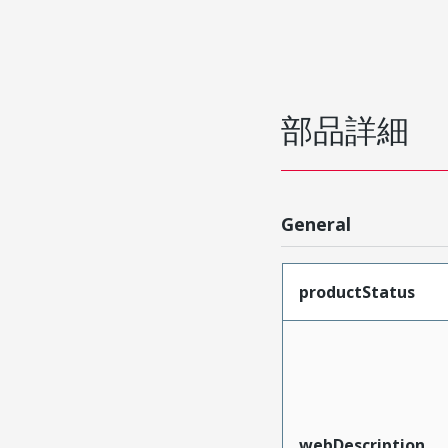
部品詳細
General
productStatus
webDescription