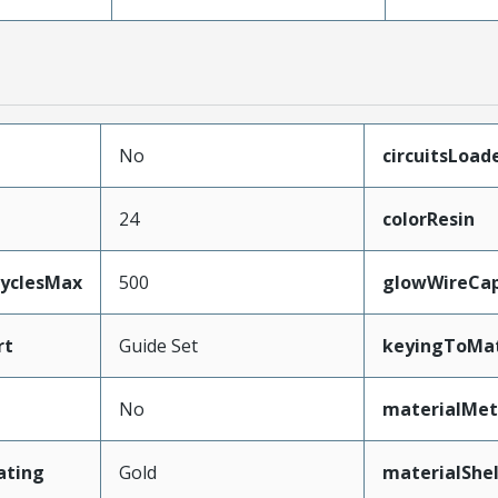
No
circuitsLoad
24
colorResin
CyclesMax
500
glowWireCa
rt
Guide Set
keyingToMat
No
materialMet
ating
Gold
materialShel