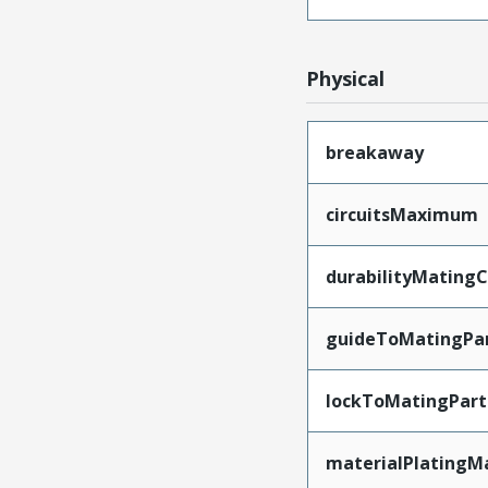
Physical
breakaway
circuitsMaximum
durabilityMating
guideToMatingPa
lockToMatingPart
materialPlatingM