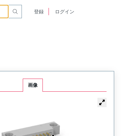
Mount Plug
WTB24PR9SY-26
English
登録
ログイン
中文
画像