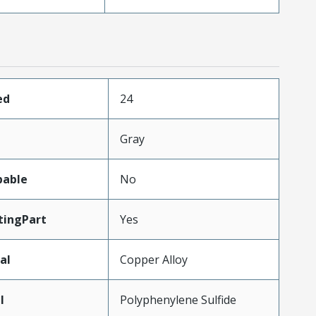
ed
24
Gray
pable
No
ingPart
Yes
al
Copper Alloy
l
Polyphenylene Sulfide