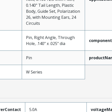
0.140" Tail Length, Plastic
Body, Guide Set, Polarization
26, with Mounting Ears, 24
Circuits
Pin, Right Angle, Through
component
Hole, .140" x .025" dia
Pin
productNa
W Series
erContact
5.0A
voltageM