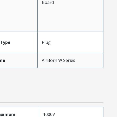
Board
Type
Plug
me
AirBorn W Series
aximum
1000V