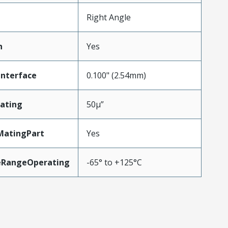
Right Angle
n
Yes
Interface
0.100" (2.54mm)
ating
50µ”
MatingPart
Yes
eRangeOperating
-65° to +125°C