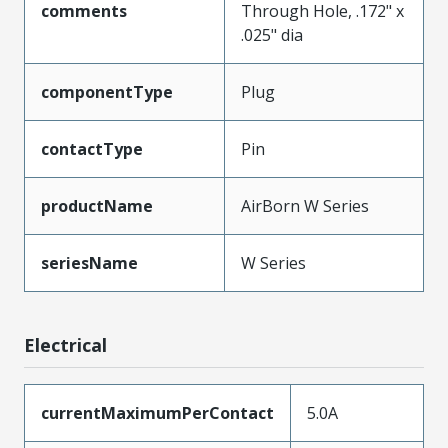
comments
Through Hole, .172" x
.025" dia
componentType
Plug
contactType
Pin
productName
AirBorn W Series
seriesName
W Series
Electrical
currentMaximumPerContact
5.0A