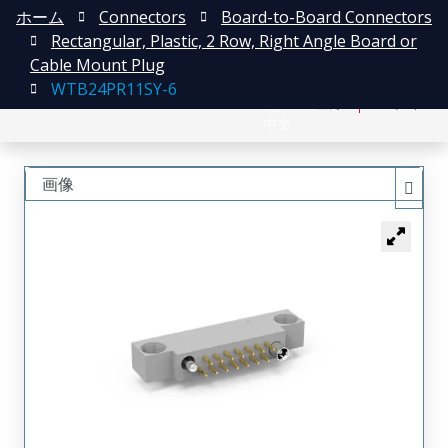
ホーム
Connectors
Board-to-Board Connectors
Rectangular, Plastic, 2 Row, Right Angle Board or
Cable Mount Plug
WTB24PR11SY-6
English
登録
ログイン
中文
画像