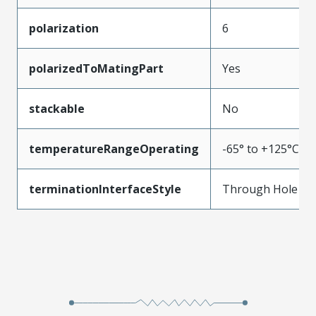
polarization
6
polarizedToMatingPart
Yes
stackable
No
temperatureRangeOperating
-65° to +125°C
terminationInterfaceStyle
Through Hole