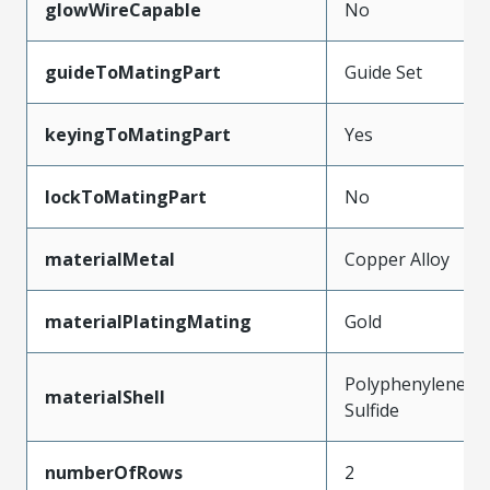
glowWireCapable
No
guideToMatingPart
Guide Set
keyingToMatingPart
Yes
lockToMatingPart
No
materialMetal
Copper Alloy
materialPlatingMating
Gold
Polyphenylene
materialShell
Sulfide
numberOfRows
2