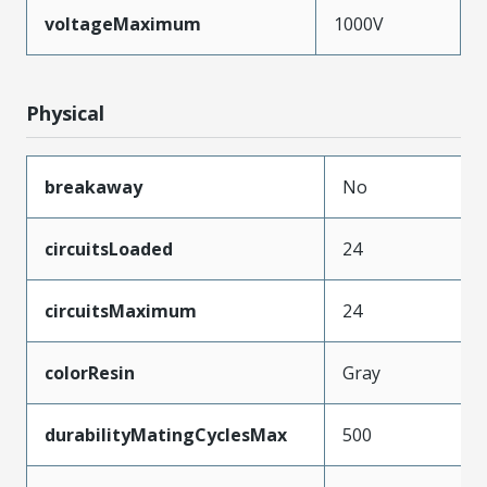
voltageMaximum
1000V
Physical
breakaway
No
circuitsLoaded
24
circuitsMaximum
24
colorResin
Gray
durabilityMatingCyclesMax
500