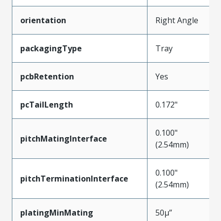
orientation
Right Angle
packagingType
Tray
pcbRetention
Yes
pcTailLength
0.172"
0.100"
pitchMatingInterface
(2.54mm)
0.100"
pitchTerminationInterface
(2.54mm)
platingMinMating
50µ”