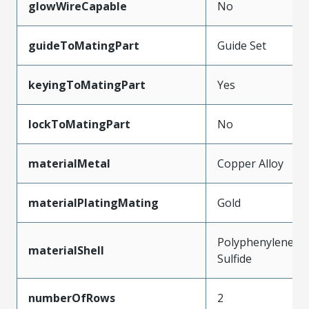
glowWireCapable
No
guideToMatingPart
Guide Set
keyingToMatingPart
Yes
lockToMatingPart
No
materialMetal
Copper Alloy
materialPlatingMating
Gold
Polyphenylene
materialShell
Sulfide
numberOfRows
2