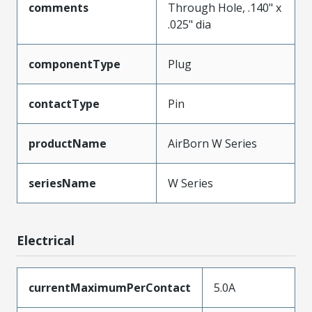
comments
Through Hole, .140" x
.025" dia
componentType
Plug
contactType
Pin
productName
AirBorn W Series
seriesName
W Series
Electrical
currentMaximumPerContact
5.0A