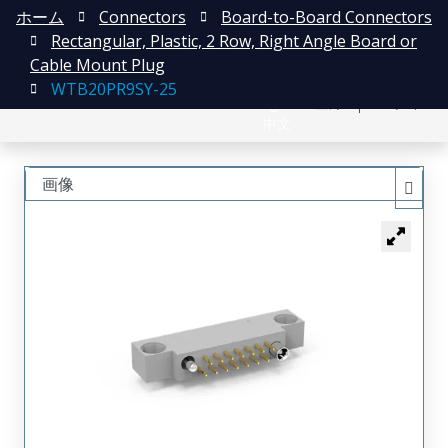
ホーム
Connectors
Board-to-Board Connectors
Rectangular, Plastic, 2 Row, Right Angle Board or
Cable Mount Plug
WTB20PR9SY-25
English
登録
ログイン
中文
画像