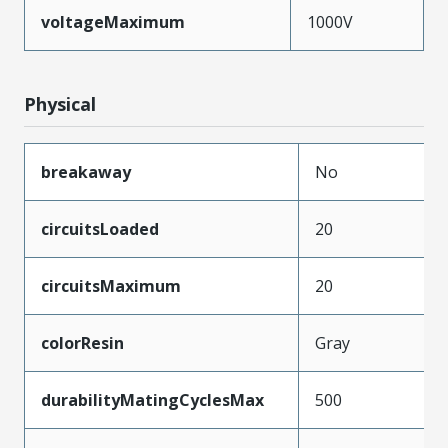
voltageMaximum
1000V
Physical
breakaway
No
circuitsLoaded
20
circuitsMaximum
20
colorResin
Gray
durabilityMatingCyclesMax
500