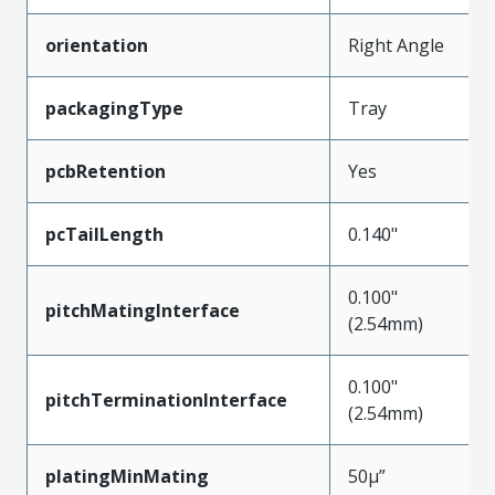
orientation
Right Angle
packagingType
Tray
pcbRetention
Yes
pcTailLength
0.140"
0.100"
pitchMatingInterface
(2.54mm)
0.100"
pitchTerminationInterface
(2.54mm)
platingMinMating
50µ”