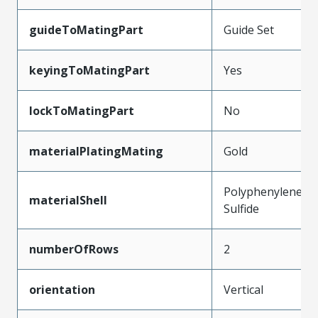
guideToMatingPart
Guide Set
keyingToMatingPart
Yes
lockToMatingPart
No
materialPlatingMating
Gold
Polyphenylene
materialShell
Sulfide
numberOfRows
2
orientation
Vertical