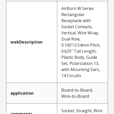
AirBorn W Series
Rectangular
Receptacle with
Socket Contacts,
Vertical, Wire Wrap,
Dual Row,
webDescription
0.100"/2.54mm Pitch,
0.625" Tail Length,
Plastic Body, Guide
Set, Polarization 13,
with Mounting Ears,
14 Circuits
Board-to-Board,
application
Wire-to-Board
Socket, Straight, Wire
comments