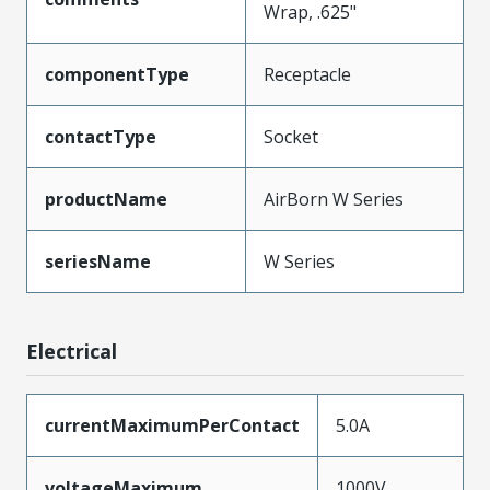
Wrap, .625"
componentType
Receptacle
contactType
Socket
productName
AirBorn W Series
seriesName
W Series
Electrical
currentMaximumPerContact
5.0A
voltageMaximum
1000V