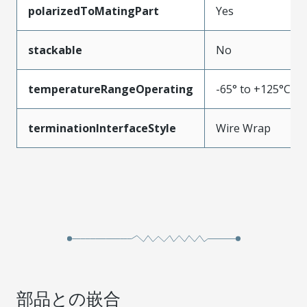
polarizedToMatingPart
Yes
stackable
No
temperatureRangeOperating
-65° to +125°C
terminationInterfaceStyle
Wire Wrap
部品との嵌合