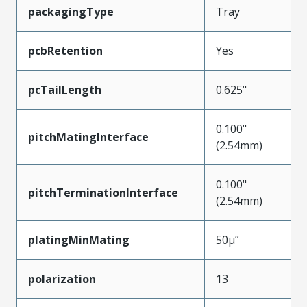
packagingType
Tray
pcbRetention
Yes
pcTailLength
0.625"
0.100"
pitchMatingInterface
(2.54mm)
0.100"
pitchTerminationInterface
(2.54mm)
platingMinMating
50µ”
polarization
13