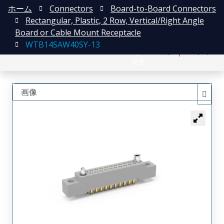
ホーム
Connectors
Board-to-Board Connectors
Rectangular, Plastic, 2 Row, Vertical/Right Angle
Board or Cable Mount Receptacle
WTB14SAW40SY-13
English
登録
ログイン
中文
画像