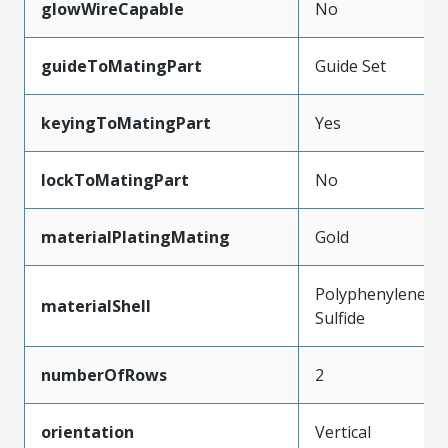
glowWireCapable
No
guideToMatingPart
Guide Set
keyingToMatingPart
Yes
lockToMatingPart
No
materialPlatingMating
Gold
Polyphenylene
materialShell
Sulfide
numberOfRows
2
orientation
Vertical