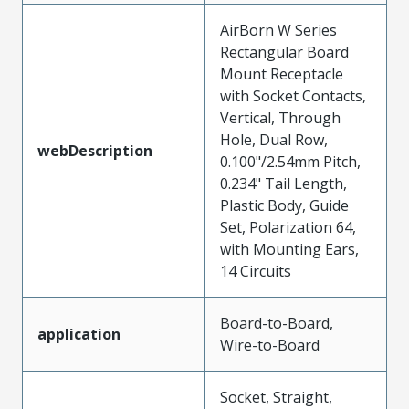
AirBorn W Series
Rectangular Board
Mount Receptacle
with Socket Contacts,
Vertical, Through
Hole, Dual Row,
webDescription
0.100"/2.54mm Pitch,
0.234" Tail Length,
Plastic Body, Guide
Set, Polarization 64,
with Mounting Ears,
14 Circuits
Board-to-Board,
application
Wire-to-Board
Socket, Straight,