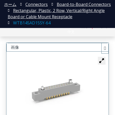
ホーム
Connectors
Board-to-Board Connectors
Rectangular, Plastic, 2 Row, Vertical/Right Angle
Board or Cable Mount Receptacle
WTB14SAD15SY-64
English
登録
ログイン
中文
画像