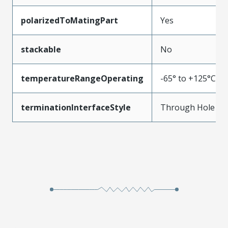
polarizedToMatingPart
Yes
stackable
No
temperatureRangeOperating
-65° to +125°C
terminationInterfaceStyle
Through Hole