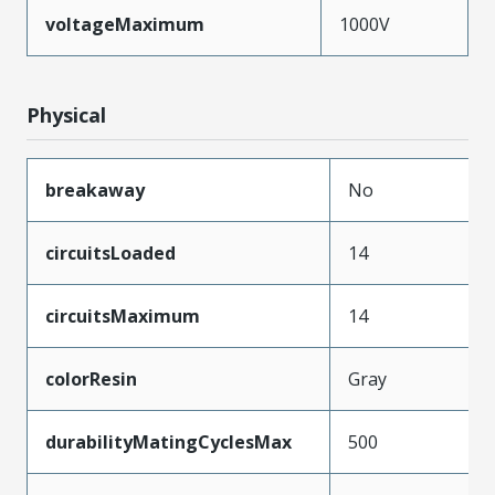
voltageMaximum
1000V
Physical
breakaway
No
circuitsLoaded
14
circuitsMaximum
14
colorResin
Gray
durabilityMatingCyclesMax
500