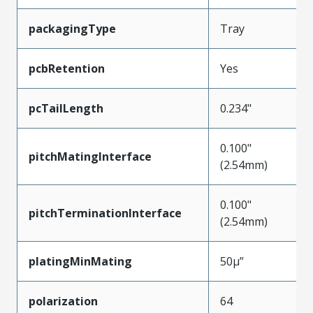
packagingType
Tray
pcbRetention
Yes
pcTailLength
0.234"
0.100"
pitchMatingInterface
(2.54mm)
0.100"
pitchTerminationInterface
(2.54mm)
platingMinMating
50µ”
polarization
64