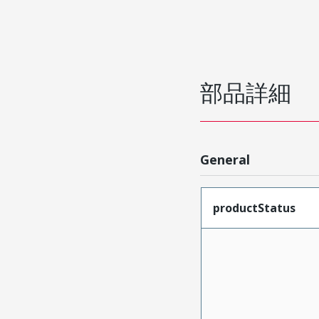
部品詳細
General
productStatus