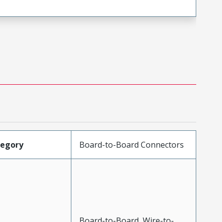
tegory
Board-to-Board Connectors
Board-to-Board, Wire-to-