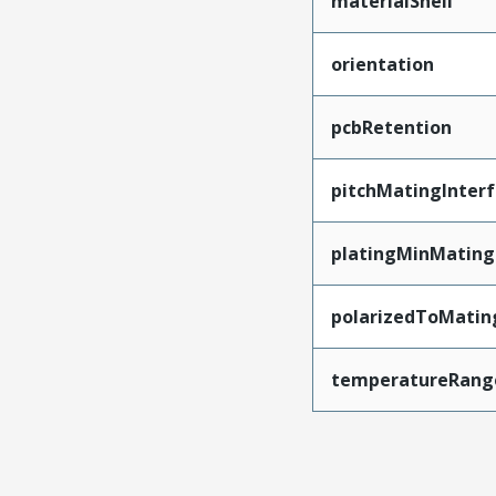
materialShell
orientation
pcbRetention
pitchMatingInter
platingMinMating
polarizedToMatin
temperatureRang