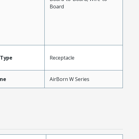
Board
Type
Receptacle
me
AirBorn W Series