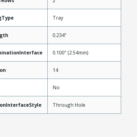
fRows
2
gType
Tray
gth
0.234"
inationInterface
0.100" (2.54mm)
ion
14
No
onInterfaceStyle
Through Hole