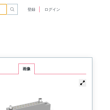
or Cable Mount Receptacle
WTB14SAD15SY-14
English
登録
ログイン
中文
画像