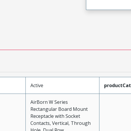
Active
productCa
AirBorn W Series
Rectangular Board Mount
Receptacle with Socket
Contacts, Vertical, Through
Hole, Dual Row,