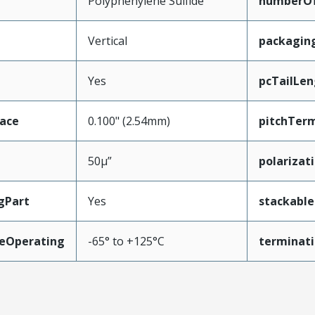
Polyphenylene Sulfide
numberO
Vertical
packagin
Yes
pcTailLen
face
0.100" (2.54mm)
pitchTerm
50µ”
polarizat
gPart
Yes
stackable
eOperating
-65° to +125°C
terminati