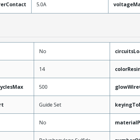
erContact
5.0A
voltageM
No
circuitsL
14
colorResi
CyclesMax
500
glowWire
rt
Guide Set
keyingTo
No
material