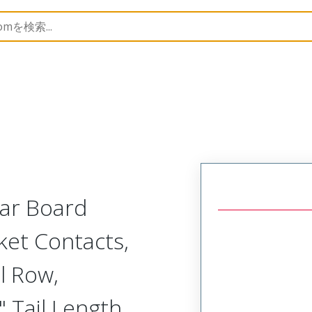
Rectangular, Plastic, 2 Row, Vertical/Right Angle Board 
lar Board
ket Contacts,
l Row,
 Tail Length,