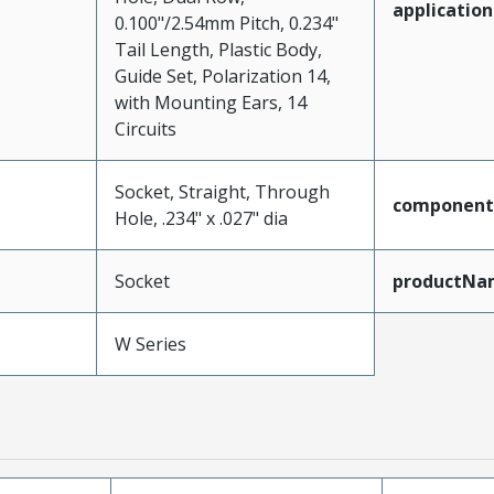
application
0.100"/2.54mm Pitch, 0.234"
Tail Length, Plastic Body,
Guide Set, Polarization 14,
with Mounting Ears, 14
Circuits
Socket, Straight, Through
component
Hole, .234" x .027" dia
Socket
productNa
W Series