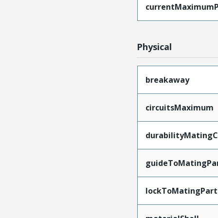
currentMaximumP
Physical
breakaway
circuitsMaximum
durabilityMating
guideToMatingPa
lockToMatingPart