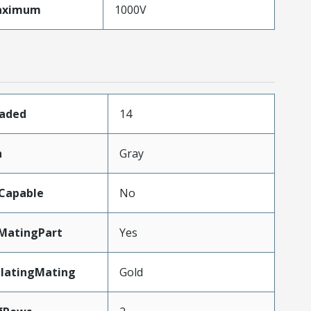
aximum
1000V
oaded
14
n
Gray
Capable
No
MatingPart
Yes
PlatingMating
Gold