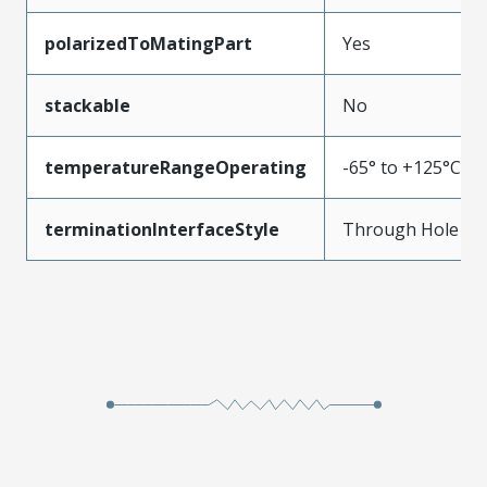
polarizedToMatingPart
Yes
stackable
No
temperatureRangeOperating
-65° to +125°C
terminationInterfaceStyle
Through Hole