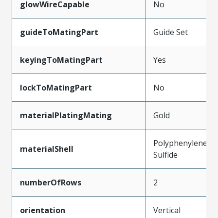
glowWireCapable
No
guideToMatingPart
Guide Set
keyingToMatingPart
Yes
lockToMatingPart
No
materialPlatingMating
Gold
Polyphenylene
materialShell
Sulfide
numberOfRows
2
orientation
Vertical