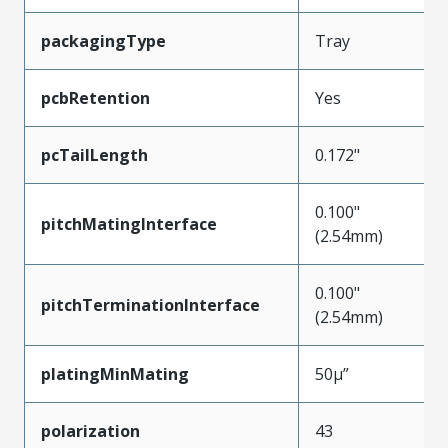
packagingType
Tray
pcbRetention
Yes
pcTailLength
0.172"
0.100"
pitchMatingInterface
(2.54mm)
0.100"
pitchTerminationInterface
(2.54mm)
platingMinMating
50µ”
polarization
43