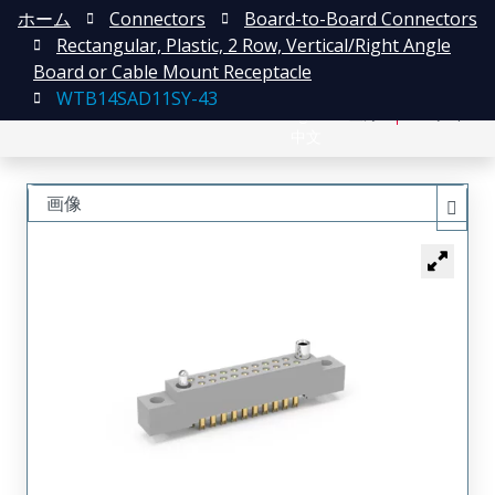
ホーム
Connectors
Board-to-Board Connectors
Rectangular, Plastic, 2 Row, Vertical/Right Angle
Board or Cable Mount Receptacle
WTB14SAD11SY-43
English
登録
ログイン
中文
画像