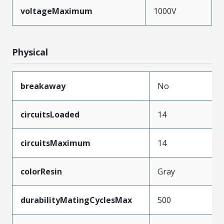
voltageMaximum
1000V
Physical
breakaway
No
circuitsLoaded
14
circuitsMaximum
14
colorResin
Gray
durabilityMatingCyclesMax
500