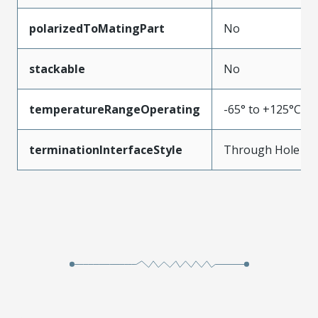
polarizedToMatingPart
No
stackable
No
temperatureRangeOperating
-65° to +125°C
terminationInterfaceStyle
Through Hole