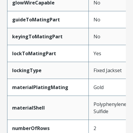
glowWireCapable
No
guideToMatingPart
No
keyingToMatingPart
No
lockToMatingPart
Yes
lockingType
Fixed Jackset
materialPlatingMating
Gold
Polyphenylene
materialShell
Sulfide
numberOfRows
2