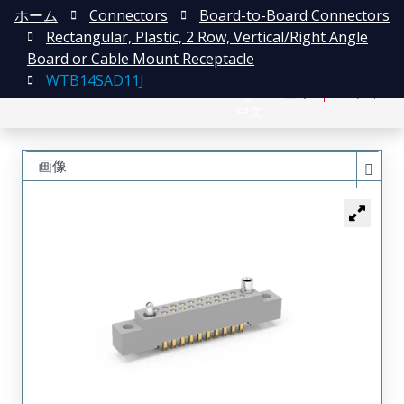
ホーム
Connectors
Board-to-Board Connectors
Rectangular, Plastic, 2 Row, Vertical/Right Angle
Board or Cable Mount Receptacle
WTB14SAD11J
English
登録
ログイン
中文
画像