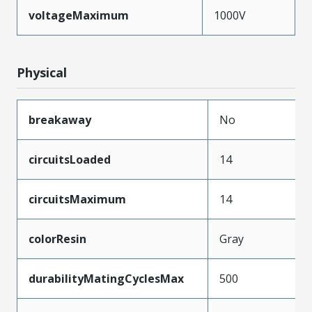
voltageMaximum
1000V
Physical
breakaway
No
circuitsLoaded
14
circuitsMaximum
14
colorResin
Gray
durabilityMatingCyclesMax
500