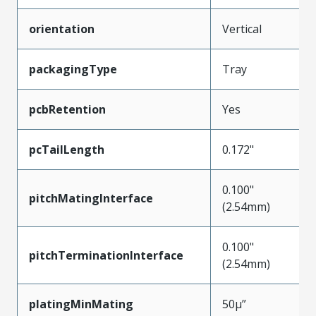
orientation
Vertical
packagingType
Tray
pcbRetention
Yes
pcTailLength
0.172"
0.100"
pitchMatingInterface
(2.54mm)
0.100"
pitchTerminationInterface
(2.54mm)
platingMinMating
50µ”