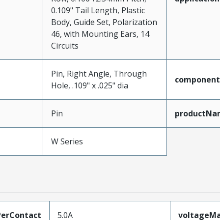
0.109" Tail Length, Plastic
Body, Guide Set, Polarization
46, with Mounting Ears, 14
Circuits
Pin, Right Angle, Through
component
Hole, .109" x .025" dia
Pin
productNa
W Series
erContact
5.0A
voltageM