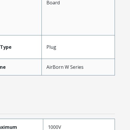
Board
Type
Plug
me
AirBorn W Series
aximum
1000V