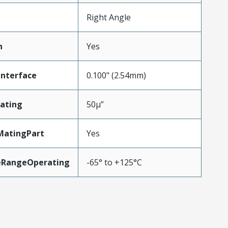
Right Angle
n
Yes
Interface
0.100" (2.54mm)
ating
50µ”
MatingPart
Yes
eRangeOperating
-65° to +125°C