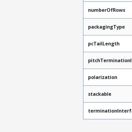
numberOfRows
packagingType
pcTailLength
pitchTerminationI
polarization
stackable
terminationInterf