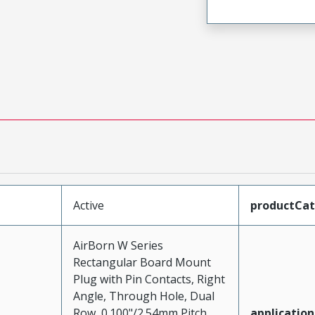
Active
productCa
AirBorn W Series
Rectangular Board Mount
Plug with Pin Contacts, Right
Angle, Through Hole, Dual
Row, 0.100"/2.54mm Pitch,
application