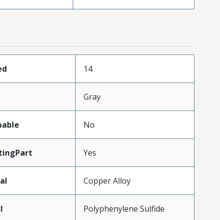
ed
14
Gray
pable
No
ingPart
Yes
al
Copper Alloy
l
Polyphenylene Sulfide