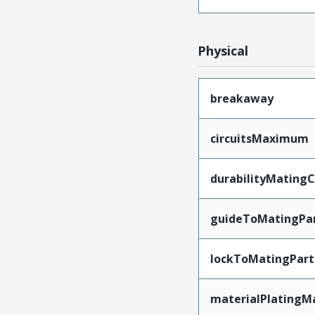
Physical
breakaway
circuitsMaximum
durabilityMating
guideToMatingPa
lockToMatingPart
materialPlatingM