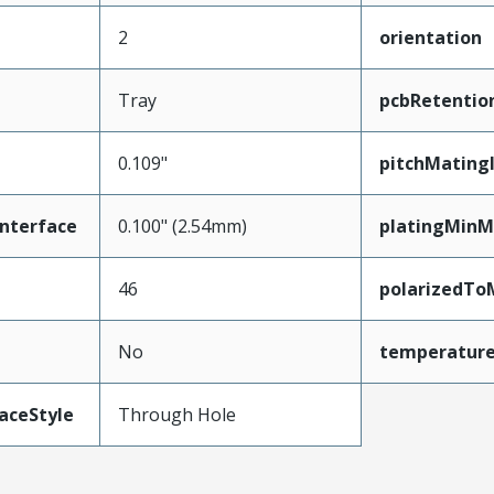
2
orientation
Tray
pcbRetentio
0.109"
pitchMating
nterface
0.100" (2.54mm)
platingMinM
46
polarizedTo
No
temperatur
aceStyle
Through Hole