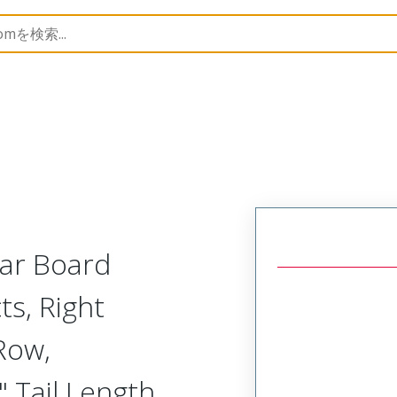
Rectangular, Plastic, 2 Row, Right Angle Board or Cable 
lar Board
ts, Right
Row,
 Tail Length,