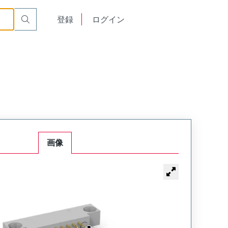
Mount Plug
WTB14PR7SY-46
English
登録
ログイン
中文
画像