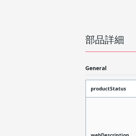
部品詳細
General
productStatus
webDescription