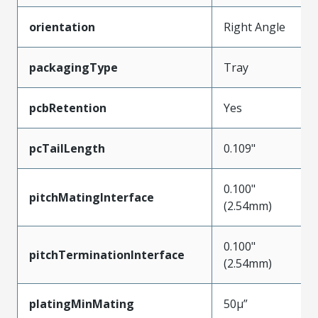
orientation
Right Angle
packagingType
Tray
pcbRetention
Yes
pcTailLength
0.109"
0.100"
pitchMatingInterface
(2.54mm)
0.100"
pitchTerminationInterface
(2.54mm)
platingMinMating
50µ”