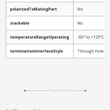
polarizedToMatingPart
No
stackable
No
temperatureRangeOperating
-65° to +125°C
terminationInterfaceStyle
Through Hole