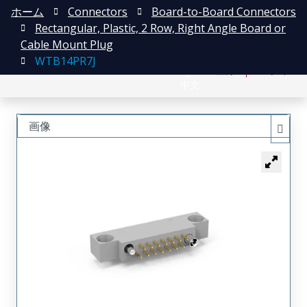
ホーム
Connectors
Board-to-Board Connectors
Rectangular, Plastic, 2 Row, Right Angle Board or
Cable Mount Plug
WTB14PR7J
English
登録
ログイン
中文
画像