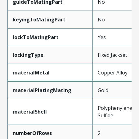
guideToMatingPart
No
keyingToMatingPart
No
lockToMatingPart
Yes
lockingType
Fixed Jackset
materialMetal
Copper Alloy
materialPlatingMating
Gold
Polyphenylene
materialShell
Sulfide
numberOfRows
2