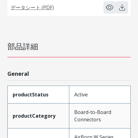
データシート (PDF)
部品詳細
General
productStatus
Active
Board-to-Board
productCategory
Connectors
AirBorn W Series