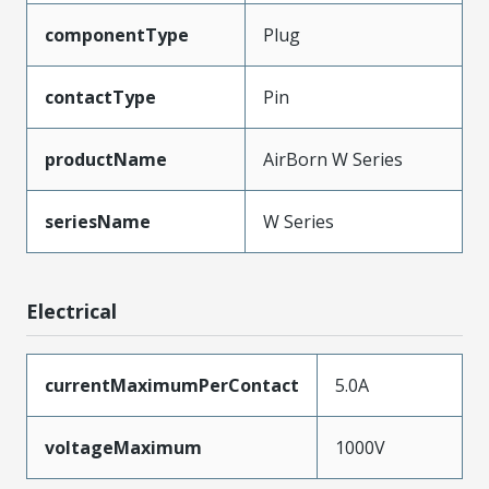
componentType
Plug
contactType
Pin
productName
AirBorn W Series
seriesName
W Series
Electrical
currentMaximumPerContact
5.0A
voltageMaximum
1000V