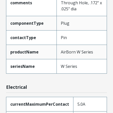
comments
Through Hole, .172" x
.025" dia
componentType
Plug
contactType
Pin
productName
AirBorn W Series
seriesName
W Series
Electrical
currentMaximumPerContact
5.0A