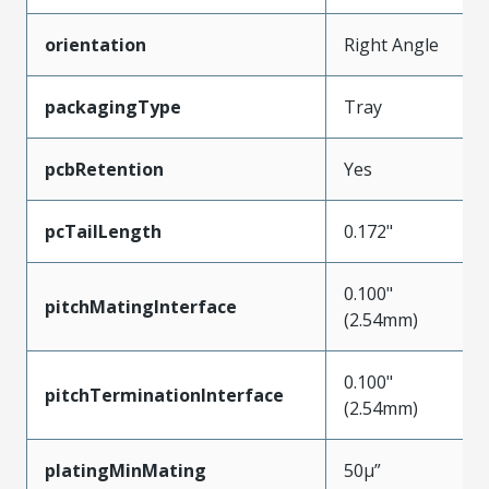
orientation
Right Angle
packagingType
Tray
pcbRetention
Yes
pcTailLength
0.172"
0.100"
pitchMatingInterface
(2.54mm)
0.100"
pitchTerminationInterface
(2.54mm)
platingMinMating
50µ”