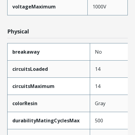
voltageMaximum
1000V
Physical
breakaway
No
circuitsLoaded
14
circuitsMaximum
14
colorResin
Gray
durabilityMatingCyclesMax
500