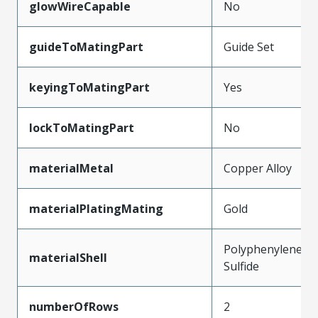
glowWireCapable
No
guideToMatingPart
Guide Set
keyingToMatingPart
Yes
lockToMatingPart
No
materialMetal
Copper Alloy
materialPlatingMating
Gold
Polyphenylene
materialShell
Sulfide
numberOfRows
2