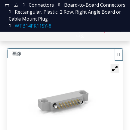
ホーム
Connectors
Board-to-Board Connectors
Rectangular, Plastic, 2 Row, Right Angle Board or
Cable Mount Plug
WTB14PR11SY-8
English
登録
ログイン
中文
画像