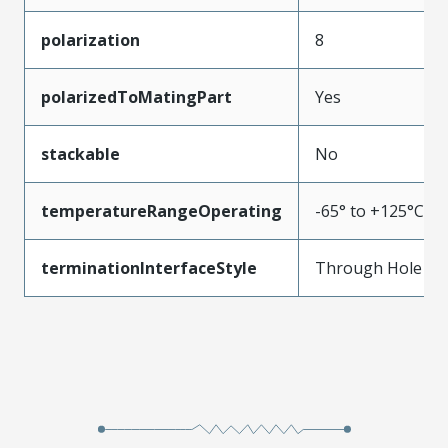
polarization
8
polarizedToMatingPart
Yes
stackable
No
temperatureRangeOperating
-65° to +125°C
terminationInterfaceStyle
Through Hole