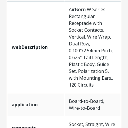
AirBorn W Series
Rectangular
Receptacle with
Socket Contacts,
Vertical, Wire Wrap,
Dual Row,
webDescription
0.100"/2.54mm Pitch,
0.625" Tail Length,
Plastic Body, Guide
Set, Polarization 5,
with Mounting Ears.,
120 Circuits
Board-to-Board,
application
Wire-to-Board
Socket, Straight, Wire
comments