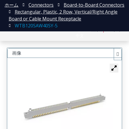
ホーム
Connectors
Board-to-Board Connectors
Rectangular, Plastic, 2 Row, Vertical/Right Angle
Board or Cable Mount Receptacle
WTB120SAW40SY-5
English
登録
ログイン
中文
画像