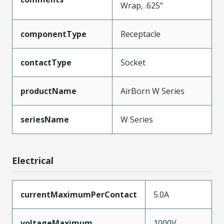
Wrap, .625"
componentType
Receptacle
contactType
Socket
productName
AirBorn W Series
seriesName
W Series
Electrical
currentMaximumPerContact
5.0A
voltageMaximum
1000V