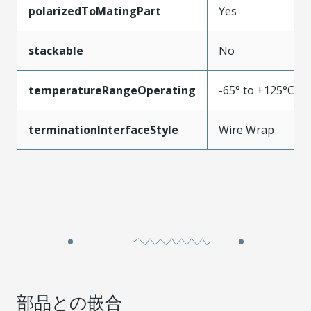
polarizedToMatingPart
Yes
stackable
No
temperatureRangeOperating
-65° to +125°C
terminationInterfaceStyle
Wire Wrap
部品との嵌合