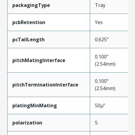
packagingType
Tray
pcbRetention
Yes
pcTailLength
0.625"
0.100"
pitchMatingInterface
(2.54mm)
0.100"
pitchTerminationInterface
(2.54mm)
platingMinMating
50µ”
polarization
5