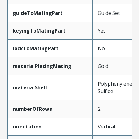
guideToMatingPart
Guide Set
keyingToMatingPart
Yes
lockToMatingPart
No
materialPlatingMating
Gold
Polyphenylene
materialShell
Sulfide
numberOfRows
2
orientation
Vertical