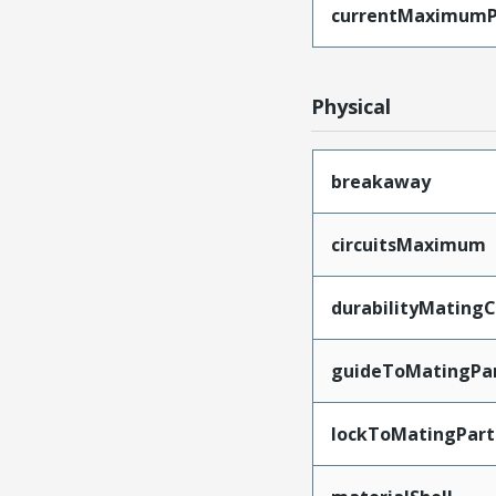
currentMaximumP
Physical
breakaway
circuitsMaximum
durabilityMating
guideToMatingPa
lockToMatingPart