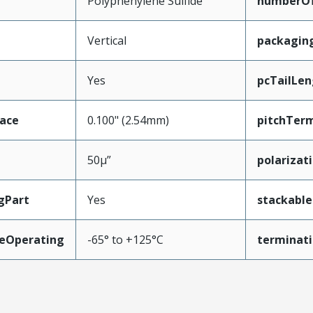
Polyphenylene Sulfide
numberO
Vertical
packagin
Yes
pcTailLen
face
0.100" (2.54mm)
pitchTerm
50µ”
polarizat
gPart
Yes
stackable
eOperating
-65° to +125°C
terminati