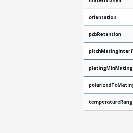
materialShell
orientation
pcbRetention
pitchMatingInter
platingMinMating
polarizedToMatin
temperatureRang