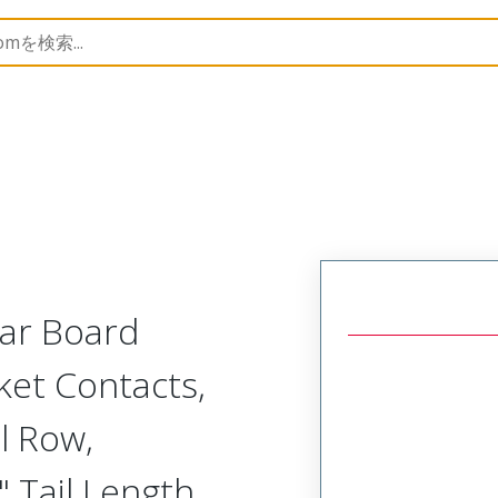
Rectangular, Plastic, 2 Row, Vertical/Right Angle Board 
lar Board
ket Contacts,
l Row,
 Tail Length,