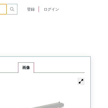
or Cable Mount Receptacle
WTB120SAD11SY-34
English
登録
ログイン
中文
画像