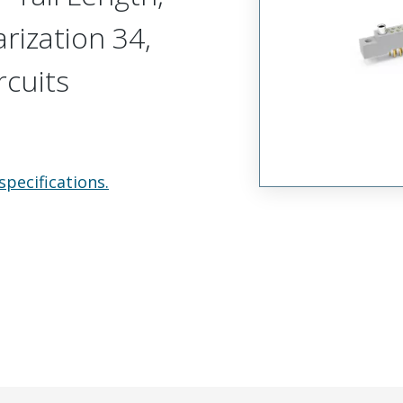
arization 34,
rcuits
specifications.