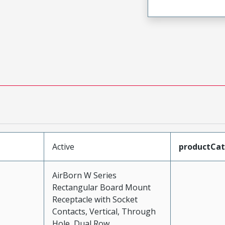
Active
productCa
AirBorn W Series
Rectangular Board Mount
Receptacle with Socket
Contacts, Vertical, Through
Hole, Dual Row,