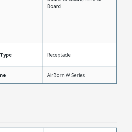
Board
Type
Receptacle
me
AirBorn W Series