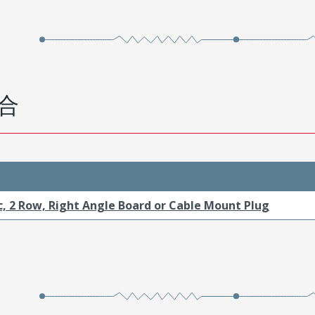
合
c, 2 Row, Right Angle Board or Cable Mount Plug