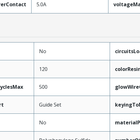
erContact
5.0A
voltageM
No
circuitsL
120
colorResi
CyclesMax
500
glowWire
rt
Guide Set
keyingTo
No
material