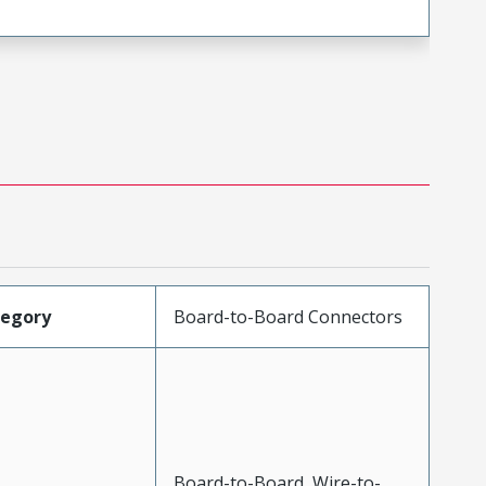
tegory
Board-to-Board Connectors
Board-to-Board, Wire-to-