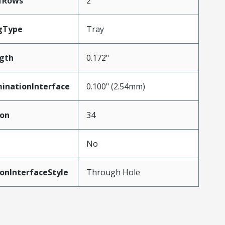
fRows
2
gType
Tray
gth
0.172"
inationInterface
0.100" (2.54mm)
ion
34
No
onInterfaceStyle
Through Hole