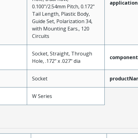
application
0.100"/2.54mm Pitch, 0.172"
Tail Length, Plastic Body,
Guide Set, Polarization 34,
with Mounting Ears., 120
Circuits
Socket, Straight, Through
component
Hole, .172" x .027" dia
Socket
productNa
W Series