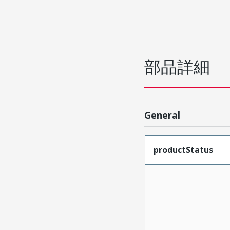
部品詳細
General
productStatus