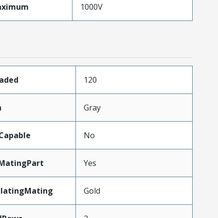
aximum
1000V
oaded
120
n
Gray
Capable
No
MatingPart
Yes
PlatingMating
Gold