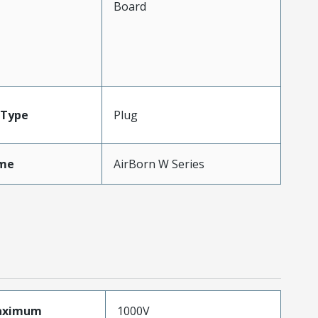
Board
Type
Plug
me
AirBorn W Series
aximum
1000V