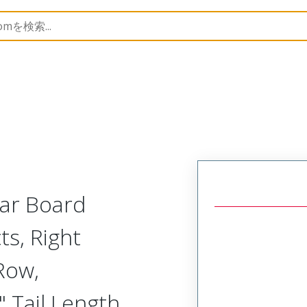
Rectangular, Plastic, 2 Row, Right Angle Board or Cable 
lar Board
ts, Right
Row,
 Tail Length,