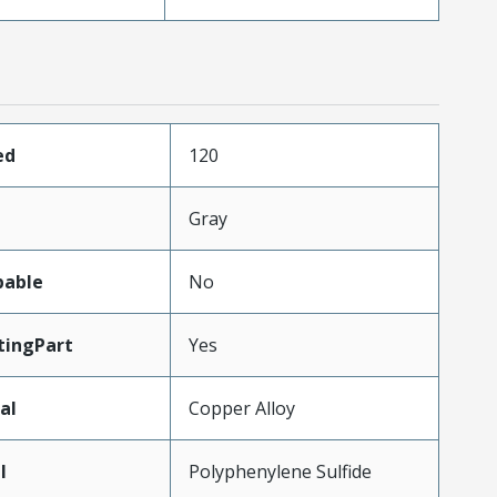
ed
120
Gray
pable
No
ingPart
Yes
al
Copper Alloy
l
Polyphenylene Sulfide