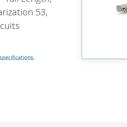
arization 53,
cuits
specifications.