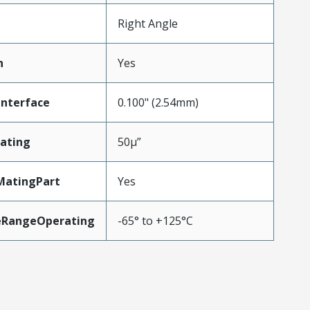
Right Angle
n
Yes
Interface
0.100" (2.54mm)
ating
50µ”
MatingPart
Yes
eRangeOperating
-65° to +125°C