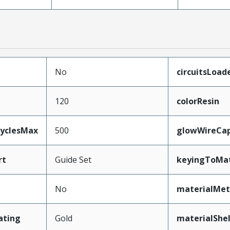
No
circuitsLoad
120
colorResin
CyclesMax
500
glowWireCa
rt
Guide Set
keyingToMat
No
materialMet
ating
Gold
materialShel