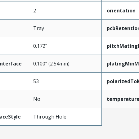
2
orientation
Tray
pcbRetentio
0.172"
pitchMating
nterface
0.100" (2.54mm)
platingMinM
53
polarizedTo
No
temperatur
aceStyle
Through Hole