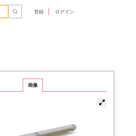
Mount Plug
WTB120PR11SY-53
English
登録
ログイン
中文
画像