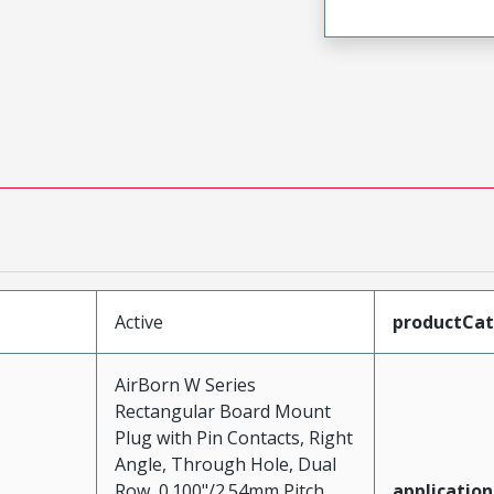
Active
productCa
AirBorn W Series
Rectangular Board Mount
Plug with Pin Contacts, Right
Angle, Through Hole, Dual
Row, 0.100"/2.54mm Pitch,
application