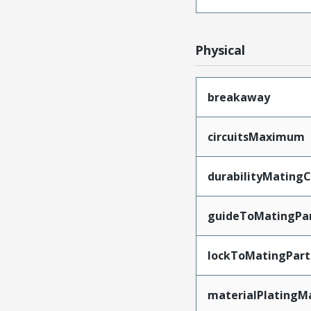
Physical
breakaway
circuitsMaximum
durabilityMating
guideToMatingPa
lockToMatingPart
materialPlatingM