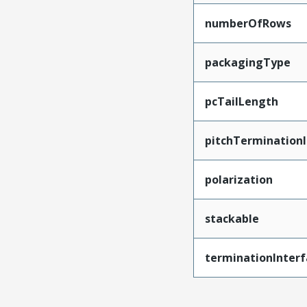
numberOfRows
packagingType
pcTailLength
pitchTerminationI
polarization
stackable
terminationInterf