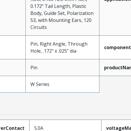
0.172" Tail Length, Plastic
Body, Guide Set, Polarization
53, with Mounting Ears, 120
Circuits
Pin, Right Angle, Through
component
Hole, .172" x .025" dia
Pin
productNa
W Series
erContact
5.0A
voltageM