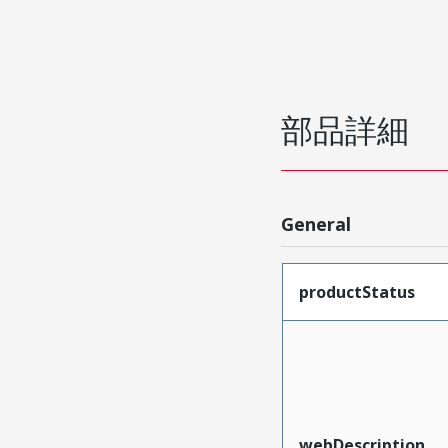
部品詳細
General
productStatus
webDescription