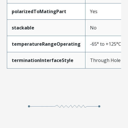
polarizedToMatingPart
Yes
stackable
No
temperatureRangeOperating
-65° to +125°C
terminationInterfaceStyle
Through Hole