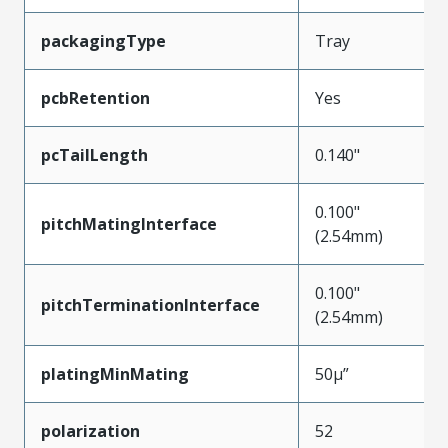
packagingType
Tray
pcbRetention
Yes
pcTailLength
0.140"
0.100"
pitchMatingInterface
(2.54mm)
0.100"
pitchTerminationInterface
(2.54mm)
platingMinMating
50µ”
polarization
52