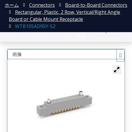
ホーム
Connectors
Board-to-Board Connectors
Rectangular, Plastic, 2 Row, Vertical/Right Angle
Board or Cable Mount Receptacle
WTB10SAD9SY-52
English
登録
ログイン
中文
画像