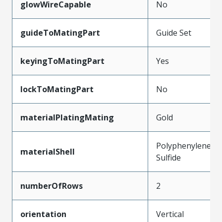
glowWireCapable
No
guideToMatingPart
Guide Set
keyingToMatingPart
Yes
lockToMatingPart
No
materialPlatingMating
Gold
Polyphenylene
materialShell
Sulfide
numberOfRows
2
orientation
Vertical