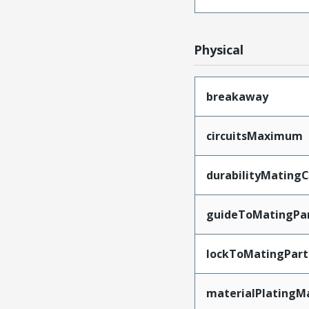
Physical
breakaway
circuitsMaximum
durabilityMating
guideToMatingPa
lockToMatingPart
materialPlatingM