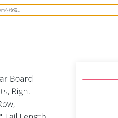
Rectangular, Plastic, 2 Row, Right Angle Board or Cable 
lar Board
ts, Right
Row,
 Tail Length,