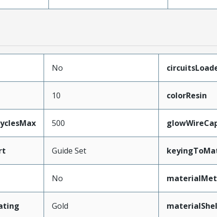
No
circuitsLoad
10
colorResin
CyclesMax
500
glowWireCa
rt
Guide Set
keyingToMat
No
materialMet
ating
Gold
materialShel