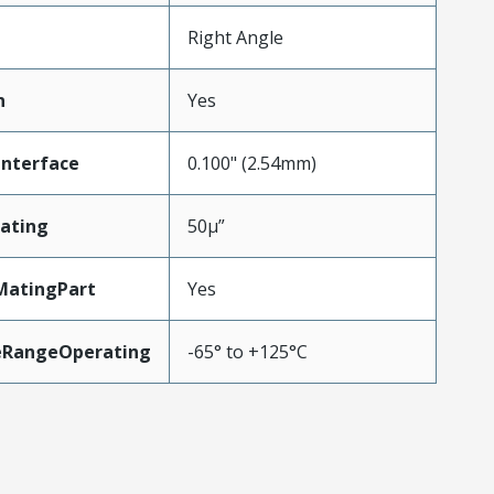
Right Angle
n
Yes
Interface
0.100" (2.54mm)
ating
50µ”
MatingPart
Yes
eRangeOperating
-65° to +125°C