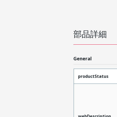
部品詳細
General
productStatus
webDescription