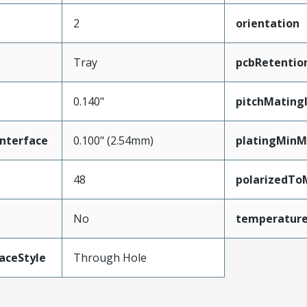
2
orientation
Tray
pcbRetentio
0.140"
pitchMating
nterface
0.100" (2.54mm)
platingMinM
48
polarizedTo
No
temperatur
aceStyle
Through Hole