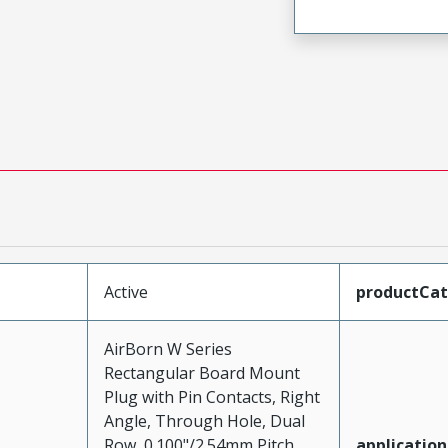
Active
productCa
AirBorn W Series
Rectangular Board Mount
Plug with Pin Contacts, Right
Angle, Through Hole, Dual
Row, 0.100"/2.54mm Pitch,
application