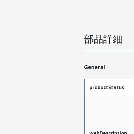
部品詳細
General
productStatus
webDescription