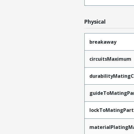
Physical
breakaway
circuitsMaximum
durabilityMating
guideToMatingPa
lockToMatingPart
materialPlatingM