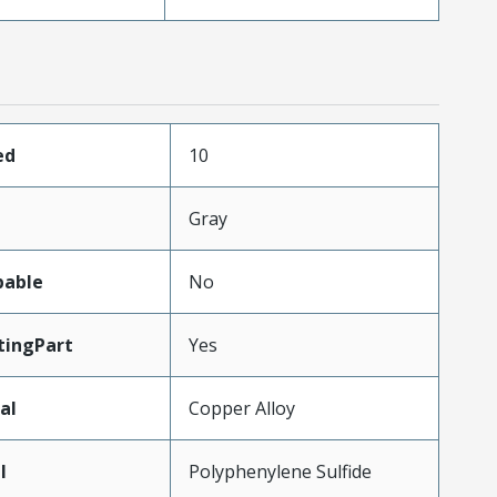
ed
10
Gray
pable
No
ingPart
Yes
al
Copper Alloy
l
Polyphenylene Sulfide