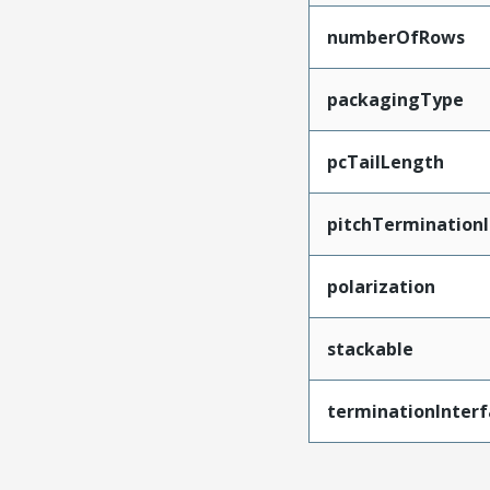
numberOfRows
packagingType
pcTailLength
pitchTerminationI
polarization
stackable
terminationInterf