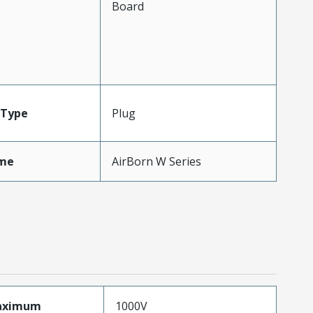
Board
Type
Plug
me
AirBorn W Series
aximum
1000V