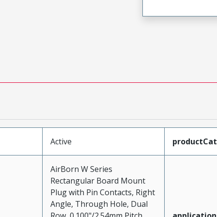
Active
productCa
AirBorn W Series
Rectangular Board Mount
Plug with Pin Contacts, Right
Angle, Through Hole, Dual
Row, 0.100"/2.54mm Pitch,
application