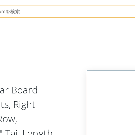
Rectangular, Plastic, 2 Row, Right Angle Board or Cable 
lar Board
ts, Right
Row,
 Tail Length,