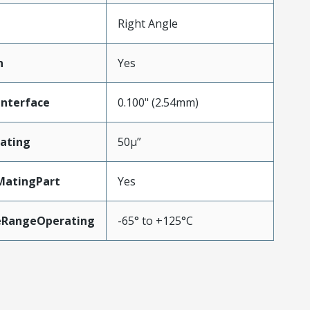
Right Angle
n
Yes
Interface
0.100" (2.54mm)
ating
50µ”
MatingPart
Yes
eRangeOperating
-65° to +125°C