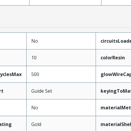
No
circuitsLoad
10
colorResin
CyclesMax
500
glowWireCa
rt
Guide Set
keyingToMat
No
materialMet
ating
Gold
materialShel