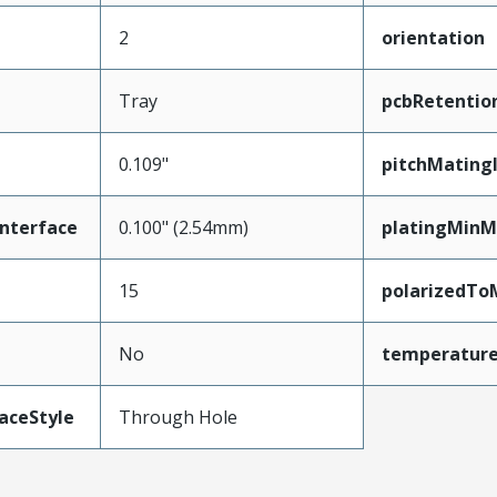
2
orientation
Tray
pcbRetentio
0.109"
pitchMating
nterface
0.100" (2.54mm)
platingMinM
15
polarizedTo
No
temperatur
aceStyle
Through Hole