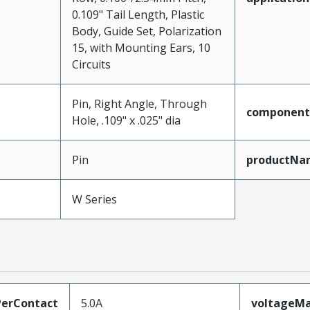
0.109" Tail Length, Plastic
Body, Guide Set, Polarization
15, with Mounting Ears, 10
Circuits
Pin, Right Angle, Through
component
Hole, .109" x .025" dia
Pin
productNa
W Series
erContact
5.0A
voltageM