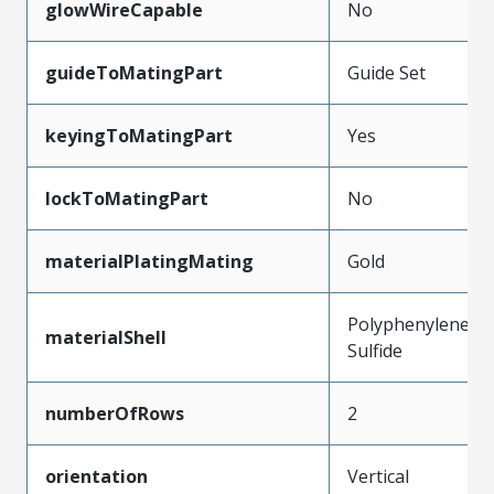
glowWireCapable
No
guideToMatingPart
Guide Set
keyingToMatingPart
Yes
lockToMatingPart
No
materialPlatingMating
Gold
Polyphenylene
materialShell
Sulfide
numberOfRows
2
orientation
Vertical