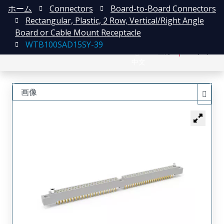
ホーム
Connectors
Board-to-Board Connectors
Rectangular, Plastic, 2 Row, Vertical/Right Angle
Board or Cable Mount Receptacle
WTB100SAD15SY-39
English
登録
ログイン
中文
画像