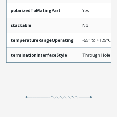
polarizedToMatingPart
Yes
stackable
No
temperatureRangeOperating
-65° to +125°C
terminationInterfaceStyle
Through Hole