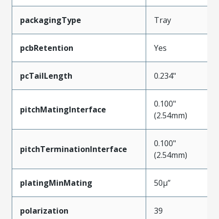
packagingType
Tray
pcbRetention
Yes
pcTailLength
0.234"
0.100"
pitchMatingInterface
(2.54mm)
0.100"
pitchTerminationInterface
(2.54mm)
platingMinMating
50µ”
polarization
39