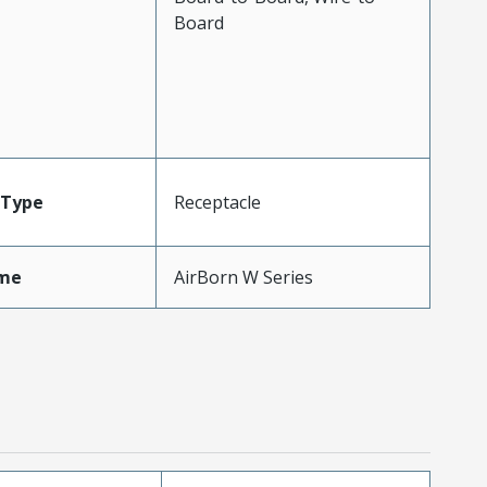
Board
Type
Receptacle
me
AirBorn W Series