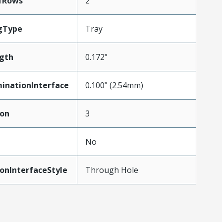
fRows
2
gType
Tray
gth
0.172"
inationInterface
0.100" (2.54mm)
ion
3
No
onInterfaceStyle
Through Hole