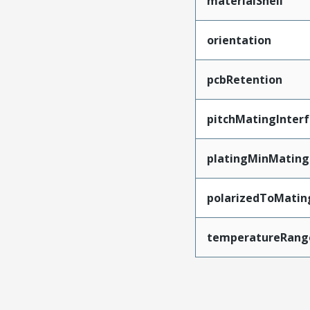
materialShell
orientation
pcbRetention
pitchMatingInter
platingMinMating
polarizedToMatin
temperatureRang