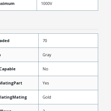
aximum
1000V
oaded
70
n
Gray
Capable
No
MatingPart
Yes
PlatingMating
Gold