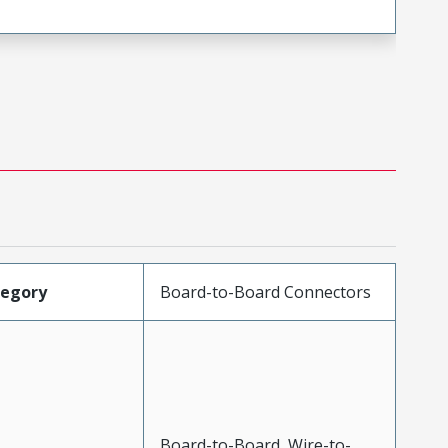
tegory
Board-to-Board Connectors
Board-to-Board, Wire-to-