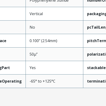
Polyphenylene Sulfide
numberO
Vertical
packagin
No
pcTailLen
face
0.100" (2.54mm)
pitchTerm
50µ”
polarizat
gPart
Yes
stackable
eOperating
-65° to +125°C
terminati