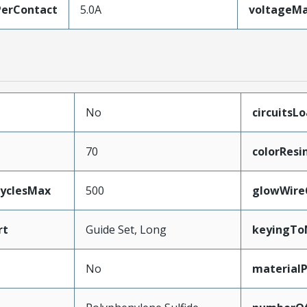
erContact
5.0A
voltageM
No
circuitsL
70
colorResi
CyclesMax
500
glowWire
rt
Guide Set, Long
keyingTo
No
material