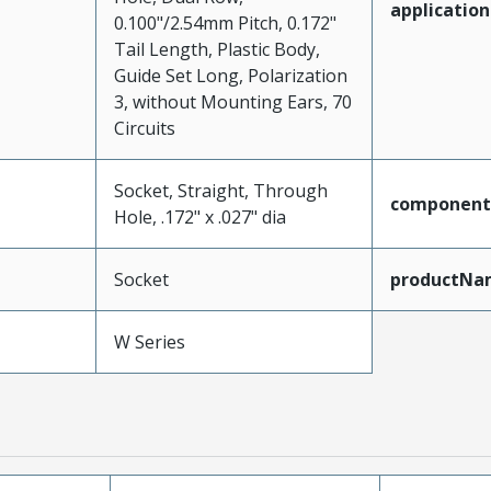
application
0.100"/2.54mm Pitch, 0.172"
Tail Length, Plastic Body,
Guide Set Long, Polarization
3, without Mounting Ears, 70
Circuits
Socket, Straight, Through
component
Hole, .172" x .027" dia
Socket
productNa
W Series