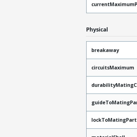
currentMaximumP
Physical
breakaway
circuitsMaximum
durabilityMating
guideToMatingPa
lockToMatingPart