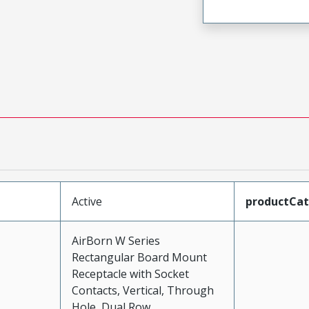
Active
productCa
AirBorn W Series
Rectangular Board Mount
Receptacle with Socket
Contacts, Vertical, Through
Hole, Dual Row,