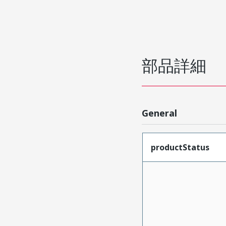
部品詳細
General
productStatus