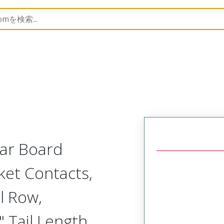
Rectangular, Plastic, 2 Row, Vertical/Right Angle Board 
lar Board
ket Contacts,
l Row,
 Tail Length,