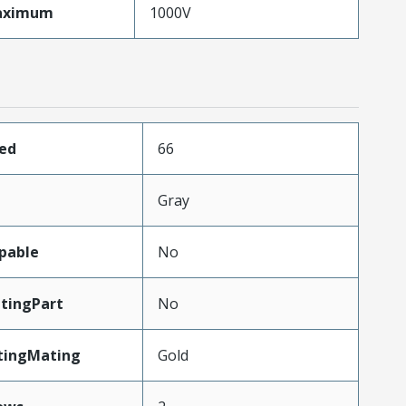
aximum
1000V
ded
66
Gray
pable
No
tingPart
No
tingMating
Gold