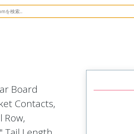
Rectangular, Plastic, 2 Row, Vertical/Right Angle Board 
lar Board
ket Contacts,
l Row,
 Tail Length,