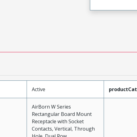
Active
productCa
AirBorn W Series
Rectangular Board Mount
Receptacle with Socket
Contacts, Vertical, Through
Hole, Dual Row,