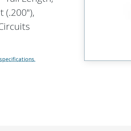
 (.200"),
ircuits
specifications.