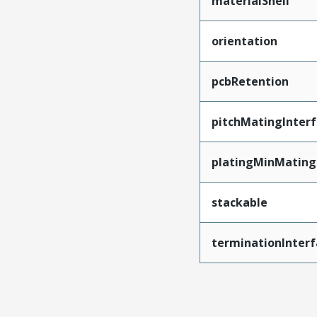
materialShell
orientation
pcbRetention
pitchMatingInter
platingMinMating
stackable
terminationInterf