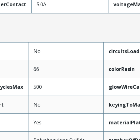
erContact
5.0A
voltageM
No
circuitsLoa
66
colorResin
CyclesMax
500
glowWireCa
rt
No
keyingToMa
Yes
materialPla