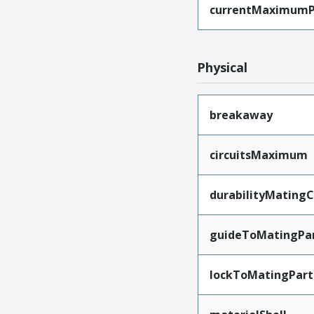
currentMaximumP
Physical
breakaway
circuitsMaximum
durabilityMating
guideToMatingPa
lockToMatingPart