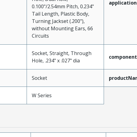
application
0.100"/2.54mm Pitch, 0.234"
Tail Length, Plastic Body,
Turning Jackset (.200"),
without Mounting Ears, 66
Circuits
Socket, Straight, Through
component
Hole, .234" x .027" dia
Socket
productNa
W Series