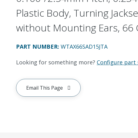
Plastic Body, Turning Jackset
without Mounting Ears, 66 C
PART NUMBER
:
WTAX66SAD15JTA
Looking for something more?
Configure part 
Email This Page