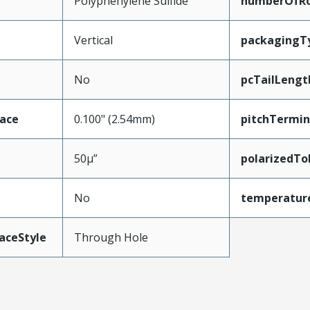
Polyphenylene Sulfide
numberOfR
Vertical
packagingT
No
pcTailLengt
face
0.100" (2.54mm)
pitchTermin
50µ”
polarizedTo
No
temperatur
aceStyle
Through Hole