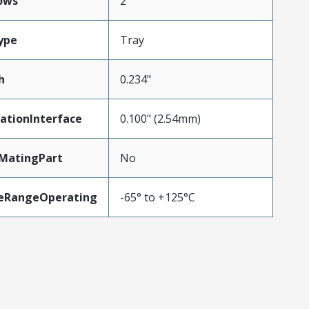
ows
2
ype
Tray
h
0.234"
ationInterface
0.100" (2.54mm)
MatingPart
No
eRangeOperating
-65° to +125°C