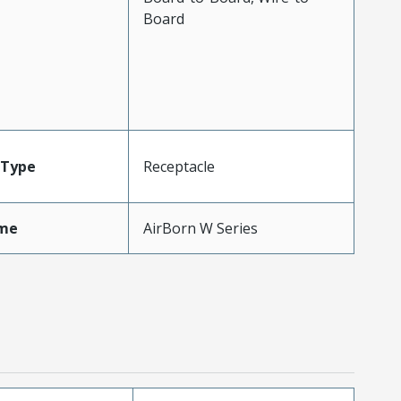
Board
Type
Receptacle
me
AirBorn W Series