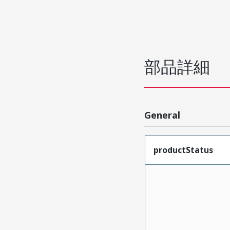
部品詳細
General
productStatus