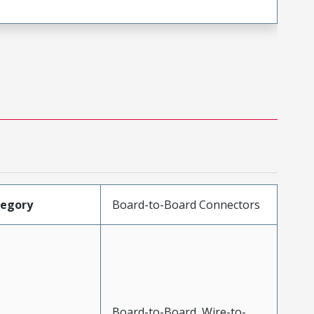
tegory
Board-to-Board Connectors
Board-to-Board, Wire-to-