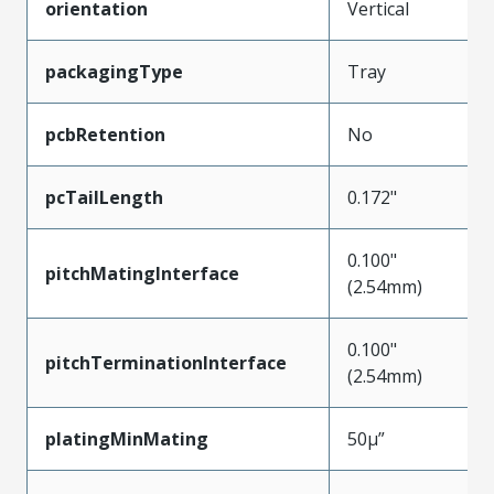
orientation
Vertical
packagingType
Tray
pcbRetention
No
pcTailLength
0.172"
0.100"
pitchMatingInterface
(2.54mm)
0.100"
pitchTerminationInterface
(2.54mm)
platingMinMating
50µ”