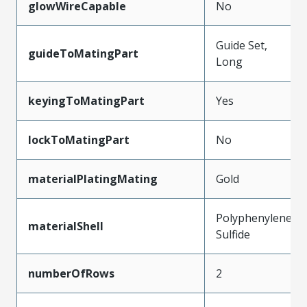
glowWireCapable
No
Guide Set,
guideToMatingPart
Long
keyingToMatingPart
Yes
lockToMatingPart
No
materialPlatingMating
Gold
Polyphenylene
materialShell
Sulfide
numberOfRows
2