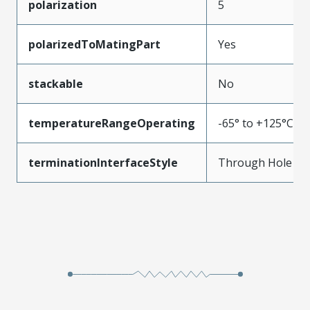
polarization
5
polarizedToMatingPart
Yes
stackable
No
temperatureRangeOperating
-65° to +125°C
terminationInterfaceStyle
Through Hole