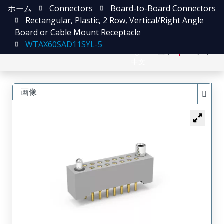
ホーム
Connectors
Board-to-Board Connectors
Rectangular, Plastic, 2 Row, Vertical/Right Angle
Board or Cable Mount Receptacle
WTAX60SAD11SYL-5
English
登録
ログイン
中文
画像