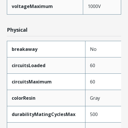
voltageMaximum
1000V
Physical
breakaway
No
circuitsLoaded
60
circuitsMaximum
60
colorResin
Gray
durabilityMatingCyclesMax
500