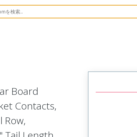
Rectangular, Plastic, 2 Row, Vertical/Right Angle Board 
lar Board
ket Contacts,
l Row,
 Tail Length,