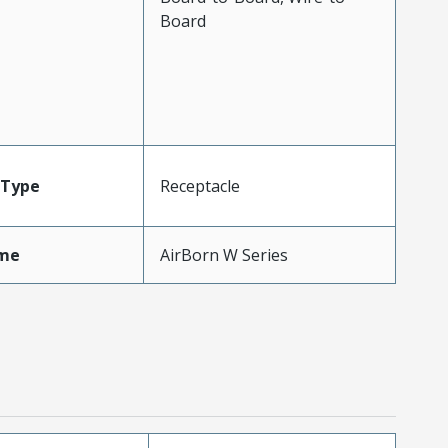
Board
Type
Receptacle
me
AirBorn W Series