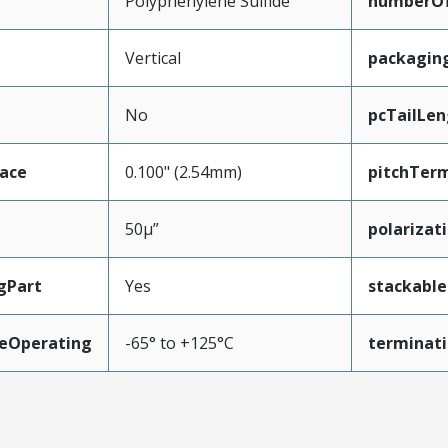
Polyphenylene Sulfide
numberO
Vertical
packagin
No
pcTailLen
face
0.100" (2.54mm)
pitchTerm
50µ”
polarizat
gPart
Yes
stackable
eOperating
-65° to +125°C
terminati