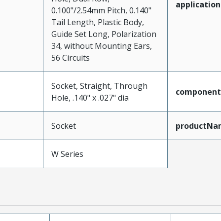
application
0.100"/2.54mm Pitch, 0.140"
Tail Length, Plastic Body,
Guide Set Long, Polarization
34, without Mounting Ears,
56 Circuits
Socket, Straight, Through
component
Hole, .140" x .027" dia
Socket
productNa
W Series