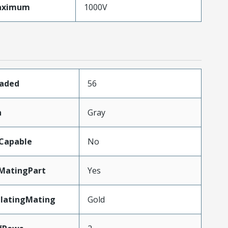
aximum
1000V
oaded
56
n
Gray
Capable
No
MatingPart
Yes
PlatingMating
Gold