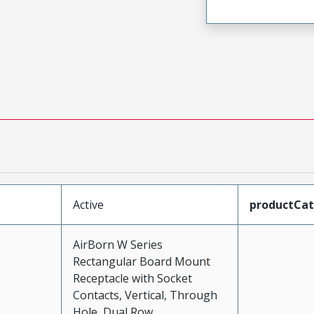
Active
productCa
AirBorn W Series
Rectangular Board Mount
Receptacle with Socket
Contacts, Vertical, Through
Hole, Dual Row,