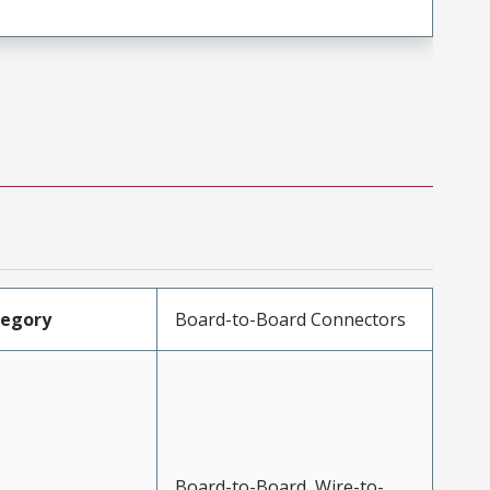
tegory
Board-to-Board Connectors
Board-to-Board, Wire-to-