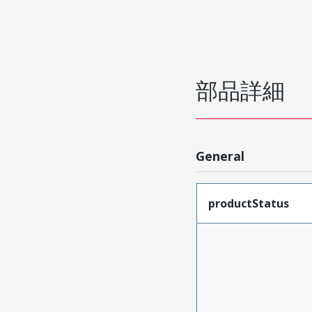
部品詳細
General
productStatus