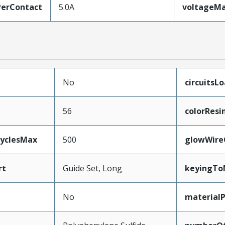
erContact
5.0A
voltageM
No
circuitsL
56
colorResi
CyclesMax
500
glowWire
rt
Guide Set, Long
keyingTo
No
material