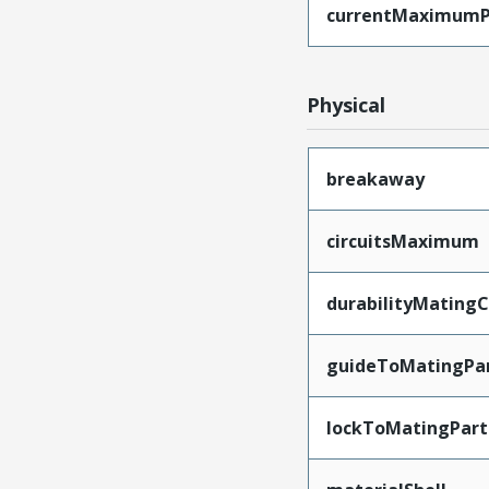
currentMaximumP
Physical
breakaway
circuitsMaximum
durabilityMating
guideToMatingPa
lockToMatingPart