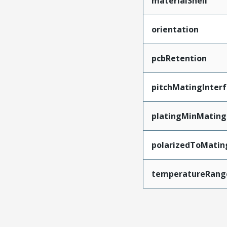
materialShell
orientation
pcbRetention
pitchMatingInter
platingMinMating
polarizedToMatin
temperatureRang