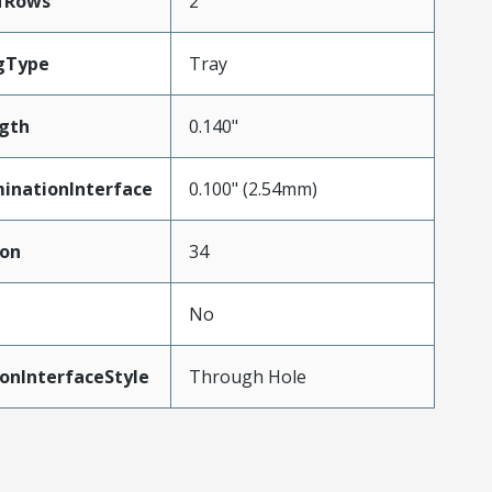
fRows
2
gType
Tray
gth
0.140"
inationInterface
0.100" (2.54mm)
ion
34
No
onInterfaceStyle
Through Hole