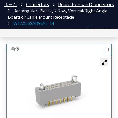
ホーム
Connectors
Board-to-Board Connectors
Rectangular, Plastic, 2 Row, Vertical/Right Angle
Board or Cable Mount Receptacle
WTAX56SAD9SYL-14
English
登録
ログイン
中文
画像