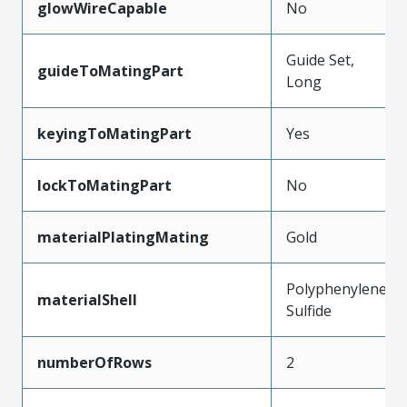
glowWireCapable
No
Guide Set,
guideToMatingPart
Long
keyingToMatingPart
Yes
lockToMatingPart
No
materialPlatingMating
Gold
Polyphenylene
materialShell
Sulfide
numberOfRows
2