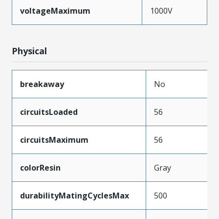
voltageMaximum
1000V
Physical
breakaway
No
circuitsLoaded
56
circuitsMaximum
56
colorResin
Gray
durabilityMatingCyclesMax
500