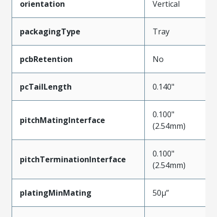
orientation
Vertical
packagingType
Tray
pcbRetention
No
pcTailLength
0.140"
0.100"
pitchMatingInterface
(2.54mm)
0.100"
pitchTerminationInterface
(2.54mm)
platingMinMating
50µ”