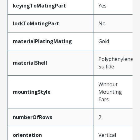
keyingToMatingPart
Yes
lockToMatingPart
No
materialPlatingMating
Gold
Polyphenylene
materialShell
Sulfide
Without
mountingStyle
Mounting
Ears
numberOfRows
2
orientation
Vertical