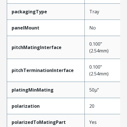
packagingType
Tray
panelMount
No
0.100"
pitchMatingInterface
(2.54mm)
0.100"
pitchTerminationInterface
(2.54mm)
platingMinMating
50µ”
polarization
20
polarizedToMatingPart
Yes