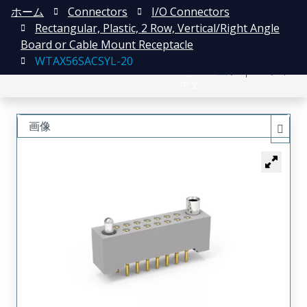
ホーム
Connectors
I/O Connectors
Rectangular, Plastic, 2 Row, Vertical/Right Angle
Board or Cable Mount Receptacle
WTAX56SACSYL-20
English
登録
ログイン
中文
画像