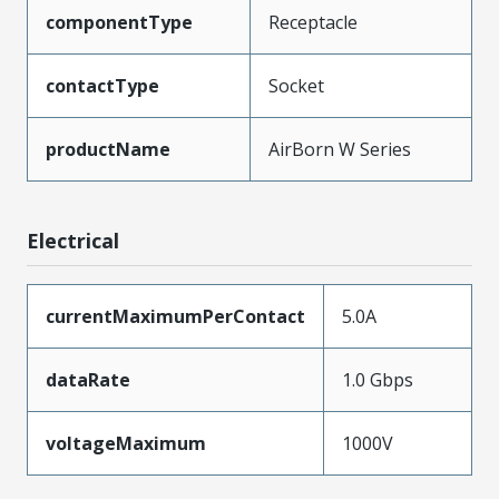
componentType
Receptacle
contactType
Socket
productName
AirBorn W Series
Electrical
currentMaximumPerContact
5.0A
dataRate
1.0 Gbps
voltageMaximum
1000V