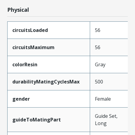
Physical
circuitsLoaded
56
circuitsMaximum
56
colorResin
Gray
durabilityMatingCyclesMax
500
gender
Female
Guide Set,
guideToMatingPart
Long