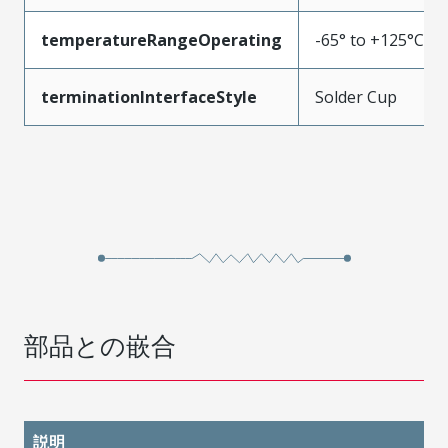
temperatureRangeOperating
-65° to +125°C
terminationInterfaceStyle
Solder Cup
部品との嵌合
説明