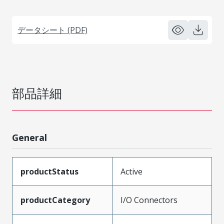
データシート (PDF)
部品詳細
General
productStatus
Active
productCategory
I/O Connectors