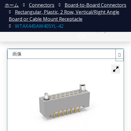
ホーム
Connectors
Board-to-Board Connectors
Rectangular, Plastic, 2 Row, Vertical/Right Angle
Board or Cable Mount Receptacle
WTAX44SAW40SYL-42
English
登録
ログイン
中文
画像