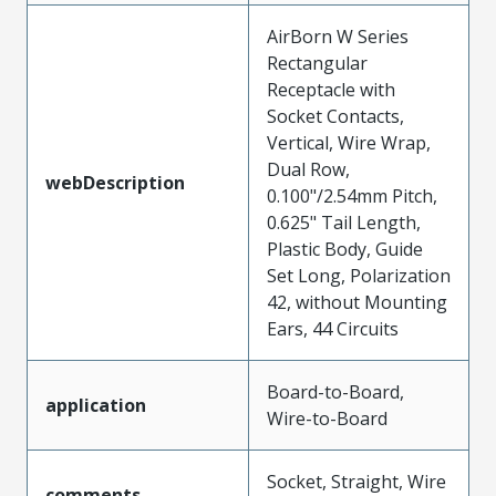
AirBorn W Series
Rectangular
Receptacle with
Socket Contacts,
Vertical, Wire Wrap,
Dual Row,
webDescription
0.100"/2.54mm Pitch,
0.625" Tail Length,
Plastic Body, Guide
Set Long, Polarization
42, without Mounting
Ears, 44 Circuits
Board-to-Board,
application
Wire-to-Board
Socket, Straight, Wire
comments