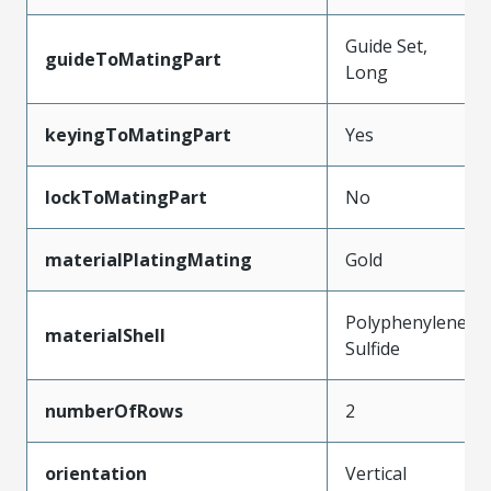
Guide Set,
guideToMatingPart
Long
keyingToMatingPart
Yes
lockToMatingPart
No
materialPlatingMating
Gold
Polyphenylene
materialShell
Sulfide
numberOfRows
2
orientation
Vertical