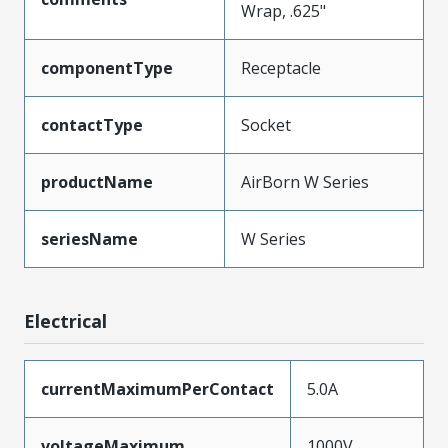
Wrap, .625"
componentType
Receptacle
contactType
Socket
productName
AirBorn W Series
seriesName
W Series
Electrical
currentMaximumPerContact
5.0A
voltageMaximum
1000V