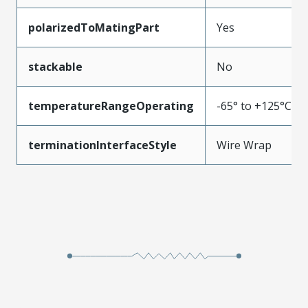
polarizedToMatingPart
Yes
stackable
No
temperatureRangeOperating
-65° to +125°C
terminationInterfaceStyle
Wire Wrap