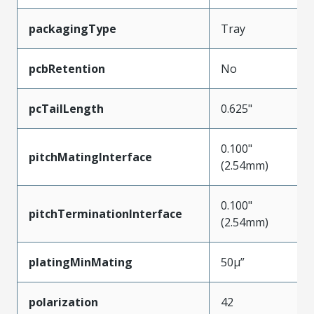
packagingType
Tray
pcbRetention
No
pcTailLength
0.625"
0.100"
pitchMatingInterface
(2.54mm)
0.100"
pitchTerminationInterface
(2.54mm)
platingMinMating
50µ”
polarization
42