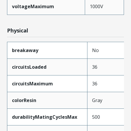
voltageMaximum
1000V
Physical
breakaway
No
circuitsLoaded
36
circuitsMaximum
36
colorResin
Gray
durabilityMatingCyclesMax
500