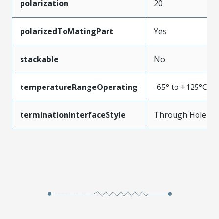
polarization
20
polarizedToMatingPart
Yes
stackable
No
temperatureRangeOperating
-65° to +125°C
terminationInterfaceStyle
Through Hole