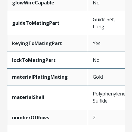
glowWireCapable
No
Guide Set,
guideToMatingPart
Long
keyingToMatingPart
Yes
lockToMatingPart
No
materialPlatingMating
Gold
Polyphenylene
materialShell
Sulfide
numberOfRows
2