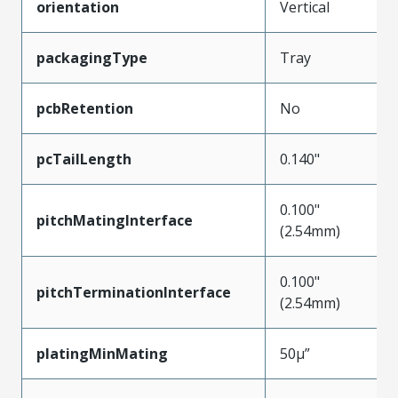
orientation
Vertical
packagingType
Tray
pcbRetention
No
pcTailLength
0.140"
0.100"
pitchMatingInterface
(2.54mm)
0.100"
pitchTerminationInterface
(2.54mm)
platingMinMating
50µ”