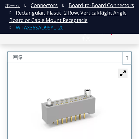
ホーム
Connectors
Board-to-Board Connectors
Rectangular, Plastic, 2 Row, Vertical/Right Angle
Board or Cable Mount Receptacle
WTAX36SAD9SYL-20
English
登録
ログイン
中文
画像