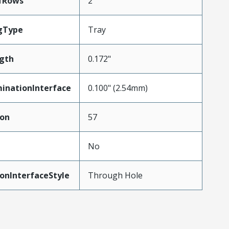
fRows
2
gType
Tray
gth
0.172"
inationInterface
0.100" (2.54mm)
ion
57
No
onInterfaceStyle
Through Hole