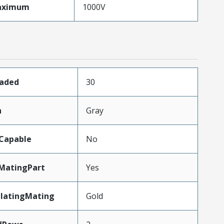
aximum
1000V
oaded
30
n
Gray
Capable
No
MatingPart
Yes
PlatingMating
Gold