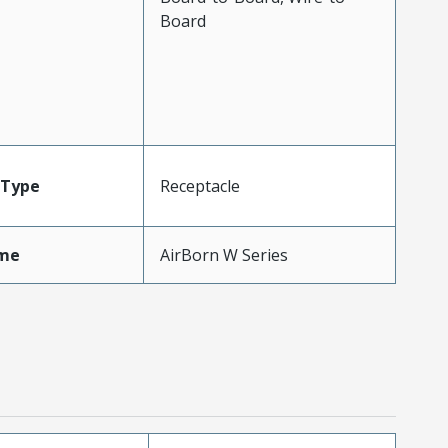
Board
Type
Receptacle
me
AirBorn W Series