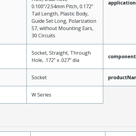
application
0.100"/2.54mm Pitch, 0.172"
Tail Length, Plastic Body,
Guide Set Long, Polarization
57, without Mounting Ears,
30 Circuits
Socket, Straight, Through
component
Hole, .172" x .027" dia
Socket
productNa
W Series