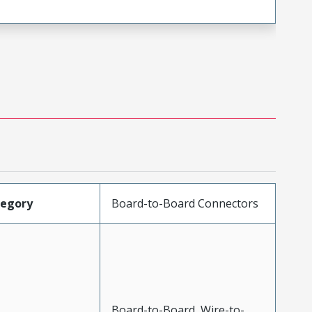
tegory
Board-to-Board Connectors
Board-to-Board, Wire-to-