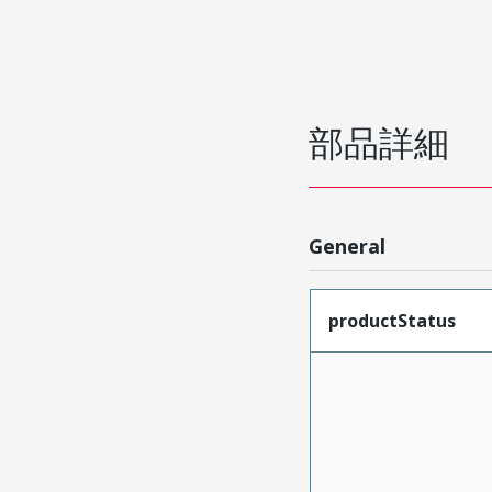
部品詳細
General
productStatus