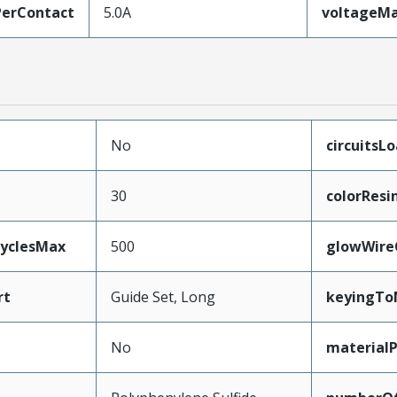
erContact
5.0A
voltageM
No
circuitsL
30
colorResi
CyclesMax
500
glowWire
rt
Guide Set, Long
keyingTo
No
material