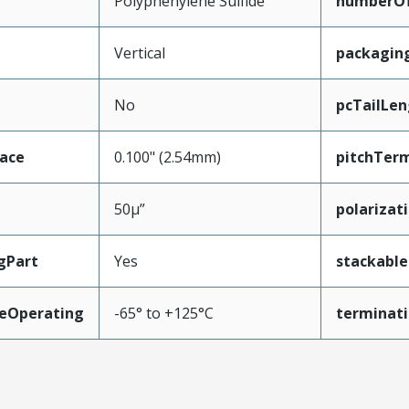
Polyphenylene Sulfide
numberO
Vertical
packagin
No
pcTailLen
face
0.100" (2.54mm)
pitchTerm
50µ”
polarizat
gPart
Yes
stackable
eOperating
-65° to +125°C
terminati