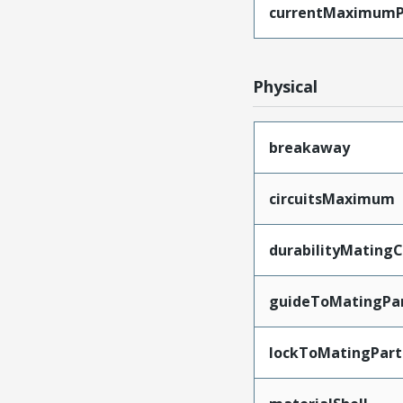
currentMaximumP
Physical
breakaway
circuitsMaximum
durabilityMating
guideToMatingPa
lockToMatingPart