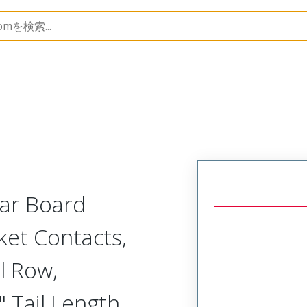
Rectangular, Plastic, 2 Row, Vertical/Right Angle Board 
lar Board
ket Contacts,
l Row,
 Tail Length,