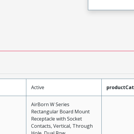
Active
productCa
AirBorn W Series
Rectangular Board Mount
Receptacle with Socket
Contacts, Vertical, Through
Hole, Dual Row,