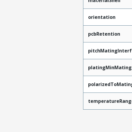
materialShell
orientation
pcbRetention
pitchMatingInter
platingMinMating
polarizedToMatin
temperatureRang