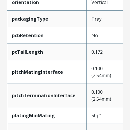
orientation
Vertical
packagingType
Tray
pcbRetention
No
pcTailLength
0.172"
0.100"
pitchMatingInterface
(2.54mm)
0.100"
pitchTerminationInterface
(2.54mm)
platingMinMating
50µ”