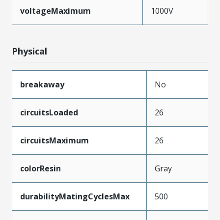
voltageMaximum
1000V
Physical
breakaway
No
circuitsLoaded
26
circuitsMaximum
26
colorResin
Gray
durabilityMatingCyclesMax
500