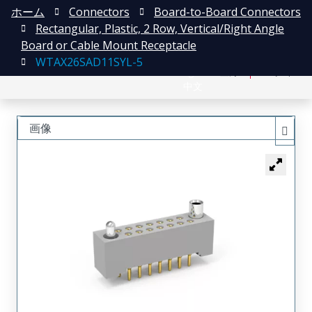
ホーム
Connectors
Board-to-Board Connectors
Rectangular, Plastic, 2 Row, Vertical/Right Angle
Board or Cable Mount Receptacle
WTAX26SAD11SYL-5
English
登録
ログイン
中文
画像