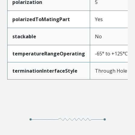
polarization
5
polarizedToMatingPart
Yes
stackable
No
temperatureRangeOperating
-65° to +125°C
terminationInterfaceStyle
Through Hole