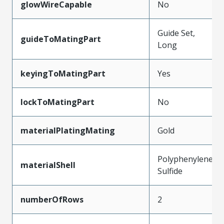
glowWireCapable
No
Guide Set,
guideToMatingPart
Long
keyingToMatingPart
Yes
lockToMatingPart
No
materialPlatingMating
Gold
Polyphenylene
materialShell
Sulfide
numberOfRows
2