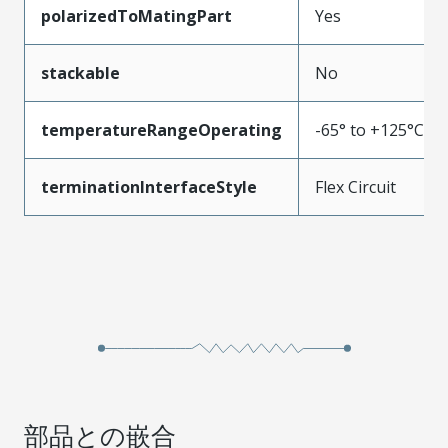
polarizedToMatingPart
Yes
stackable
No
temperatureRangeOperating
-65° to +125°C
terminationInterfaceStyle
Flex Circuit
部品との嵌合