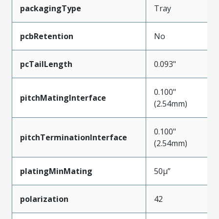
packagingType
Tray
pcbRetention
No
pcTailLength
0.093"
0.100"
pitchMatingInterface
(2.54mm)
0.100"
pitchTerminationInterface
(2.54mm)
platingMinMating
50µ”
polarization
42