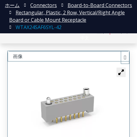
ホーム
Connectors
Board-to-Board Connectors
Rectangular, Plastic, 2 Row, Vertical/Right Angle
Board or Cable Mount Receptacle
WTAX24SAF6SYL-42
English
登録
ログイン
中文
画像