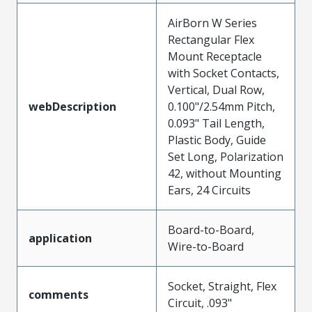
AirBorn W Series
Rectangular Flex
Mount Receptacle
with Socket Contacts,
Vertical, Dual Row,
webDescription
0.100"/2.54mm Pitch,
0.093" Tail Length,
Plastic Body, Guide
Set Long, Polarization
42, without Mounting
Ears, 24 Circuits
Board-to-Board,
application
Wire-to-Board
Socket, Straight, Flex
comments
Circuit, .093"