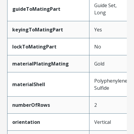
Guide Set,
guideToMatingPart
Long
keyingToMatingPart
Yes
lockToMatingPart
No
materialPlatingMating
Gold
Polyphenylene
materialShell
Sulfide
numberOfRows
2
orientation
Vertical