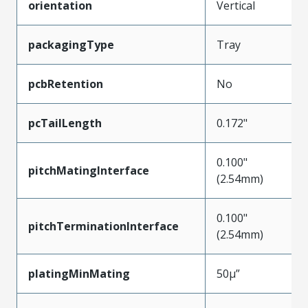
orientation
Vertical
packagingType
Tray
pcbRetention
No
pcTailLength
0.172"
0.100"
pitchMatingInterface
(2.54mm)
0.100"
pitchTerminationInterface
(2.54mm)
platingMinMating
50µ”