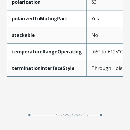
polarization
63
polarizedToMatingPart
Yes
stackable
No
temperatureRangeOperating
-65° to +125°C
terminationInterfaceStyle
Through Hole