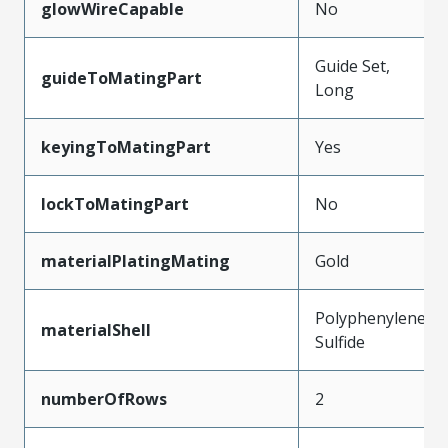
glowWireCapable
No
Guide Set,
guideToMatingPart
Long
keyingToMatingPart
Yes
lockToMatingPart
No
materialPlatingMating
Gold
Polyphenylene
materialShell
Sulfide
numberOfRows
2