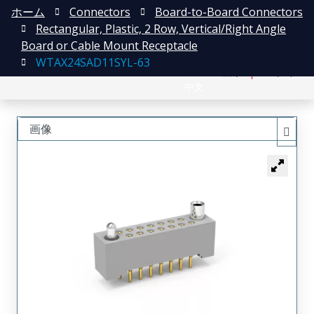
ホーム
Connectors
Board-to-Board Connectors
Rectangular, Plastic, 2 Row, Vertical/Right Angle
Board or Cable Mount Receptacle
WTAX24SAD11SYL-63
English
登録
ログイン
中文
画像