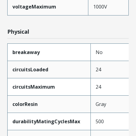
voltageMaximum
1000V
Physical
breakaway
No
circuitsLoaded
24
circuitsMaximum
24
colorResin
Gray
durabilityMatingCyclesMax
500