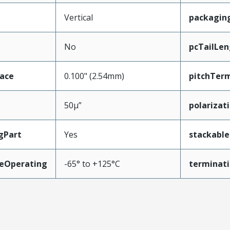
Vertical
packagin
No
pcTailLen
face
0.100" (2.54mm)
pitchTerm
50µ”
polarizat
gPart
Yes
stackable
eOperating
-65° to +125°C
terminati