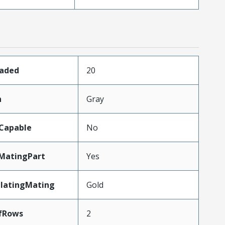
oaded
20
n
Gray
Capable
No
MatingPart
Yes
PlatingMating
Gold
fRows
2