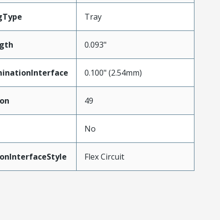
gType
Tray
gth
0.093"
inationInterface
0.100" (2.54mm)
ion
49
No
onInterfaceStyle
Flex Circuit