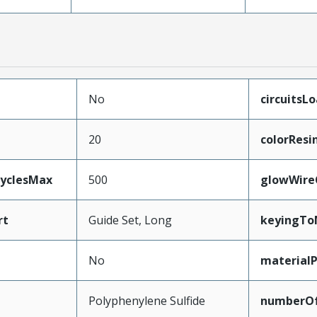
No
circuitsL
20
colorResi
CyclesMax
500
glowWire
rt
Guide Set, Long
keyingTo
No
material
Polyphenylene Sulfide
numberO