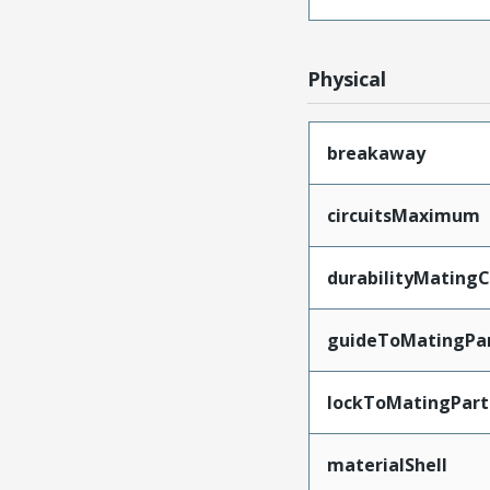
Physical
breakaway
circuitsMaximum
durabilityMating
guideToMatingPa
lockToMatingPart
materialShell