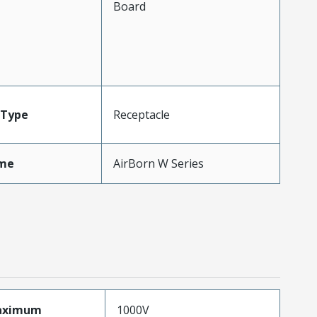
Board
Type
Receptacle
me
AirBorn W Series
aximum
1000V