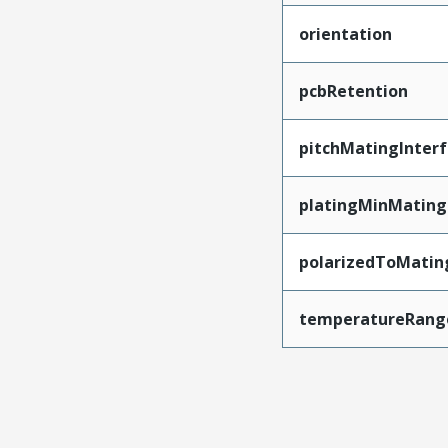
orientation
pcbRetention
pitchMatingInter
platingMinMating
polarizedToMatin
temperatureRang