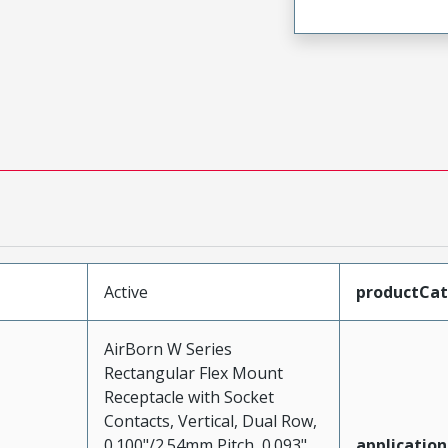
Active
productCa
AirBorn W Series
Rectangular Flex Mount
Receptacle with Socket
Contacts, Vertical, Dual Row,
0.100"/2.54mm Pitch, 0.093"
application