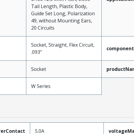
Tail Length, Plastic Body,
Guide Set Long, Polarization
49, without Mounting Ears,
20 Circuits
Socket, Straight, Flex Circuit,
component
.093"
Socket
productNa
W Series
erContact
5.0A
voltageM