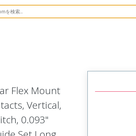
Rectangular, Plastic, 2 Row, Vertical/Right Angle Board 
lar Flex Mount
acts, Vertical,
tch, 0.093"
uide Set Long,