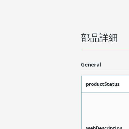
部品詳細
General
productStatus
webDescription