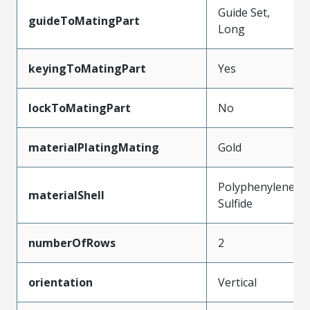
Guide Set,
guideToMatingPart
Long
keyingToMatingPart
Yes
lockToMatingPart
No
materialPlatingMating
Gold
Polyphenylene
materialShell
Sulfide
numberOfRows
2
orientation
Vertical