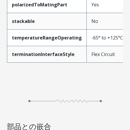
polarizedToMatingPart
Yes
stackable
No
temperatureRangeOperating
-65° to +125°C
terminationInterfaceStyle
Flex Circuit
部品との嵌合