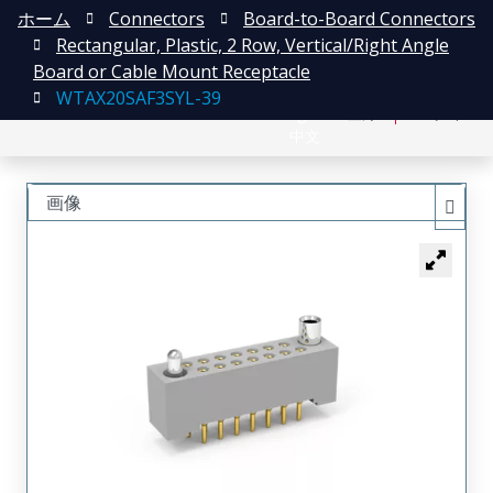
ホーム
Connectors
Board-to-Board Connectors
Rectangular, Plastic, 2 Row, Vertical/Right Angle
Board or Cable Mount Receptacle
WTAX20SAF3SYL-39
English
登録
ログイン
中文
画像