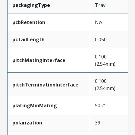
packagingType
Tray
pcbRetention
No
pcTailLength
0.050"
0.100"
pitchMatingInterface
(2.54mm)
0.100"
pitchTerminationInterface
(2.54mm)
platingMinMating
50µ”
polarization
39