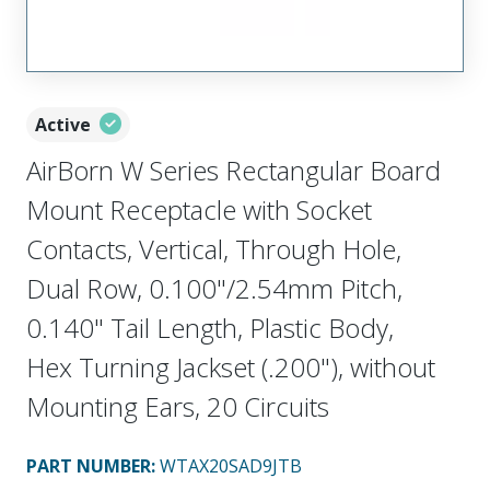
Active
AirBorn W Series Rectangular Board
Mount Receptacle with Socket
Contacts, Vertical, Through Hole,
Dual Row, 0.100"/2.54mm Pitch,
0.140" Tail Length, Plastic Body,
Hex Turning Jackset (.200"), without
Mounting Ears, 20 Circuits
PART NUMBER
:
WTAX20SAD9JTB