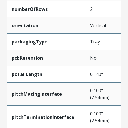
numberOfRows
2
orientation
Vertical
packagingType
Tray
pcbRetention
No
pcTailLength
0.140"
0.100"
pitchMatingInterface
(2.54mm)
0.100"
pitchTerminationInterface
(2.54mm)