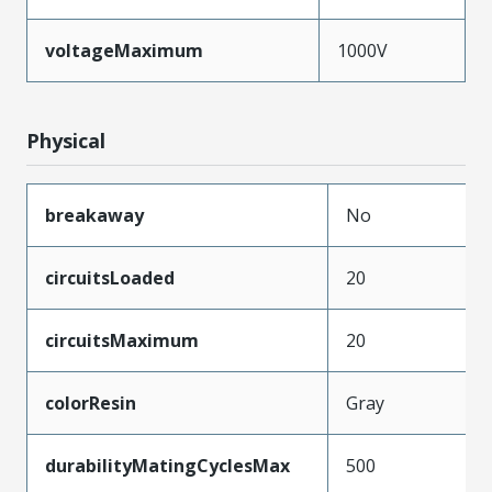
voltageMaximum
1000V
Physical
breakaway
No
circuitsLoaded
20
circuitsMaximum
20
colorResin
Gray
durabilityMatingCyclesMax
500