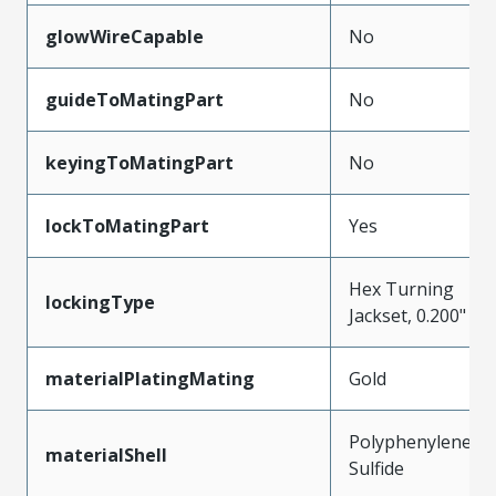
glowWireCapable
No
guideToMatingPart
No
keyingToMatingPart
No
lockToMatingPart
Yes
Hex Turning
lockingType
Jackset, 0.200"
materialPlatingMating
Gold
Polyphenylene
materialShell
Sulfide