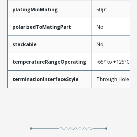
platingMinMating
50µ”
polarizedToMatingPart
No
stackable
No
temperatureRangeOperating
-65° to +125°C
terminationInterfaceStyle
Through Hole