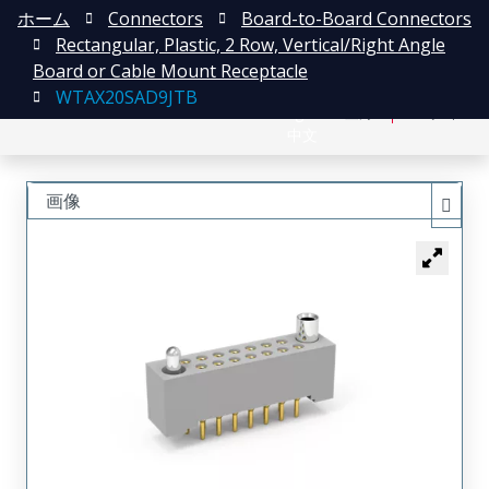
ホーム
Connectors
Board-to-Board Connectors
Rectangular, Plastic, 2 Row, Vertical/Right Angle
Board or Cable Mount Receptacle
WTAX20SAD9JTB
English
登録
ログイン
中文
画像