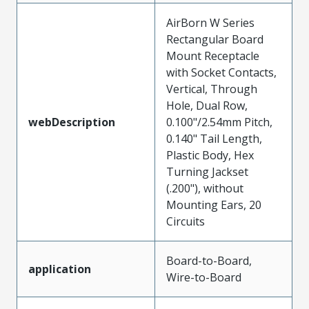
AirBorn W Series
Rectangular Board
Mount Receptacle
with Socket Contacts,
Vertical, Through
Hole, Dual Row,
webDescription
0.100"/2.54mm Pitch,
0.140" Tail Length,
Plastic Body, Hex
Turning Jackset
(.200"), without
Mounting Ears, 20
Circuits
Board-to-Board,
application
Wire-to-Board