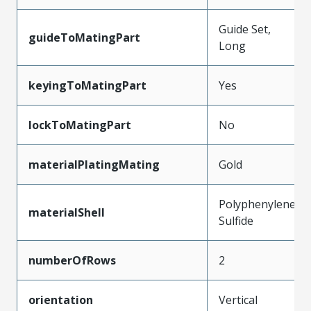
Guide Set,
guideToMatingPart
Long
keyingToMatingPart
Yes
lockToMatingPart
No
materialPlatingMating
Gold
Polyphenylene
materialShell
Sulfide
numberOfRows
2
orientation
Vertical