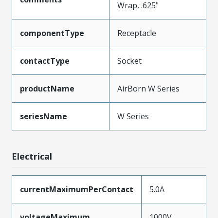
Wrap, .625"
componentType
Receptacle
contactType
Socket
productName
AirBorn W Series
seriesName
W Series
Electrical
currentMaximumPerContact
5.0A
voltageMaximum
1000V