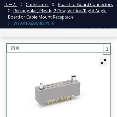
ホーム
Connectors
Board-to-Board Connectors
Rectangular, Plastic, 2 Row, Vertical/Right Angle
Board or Cable Mount Receptacle
WTAX10SAW40SYL-9
English
登録
ログイン
中文
画像