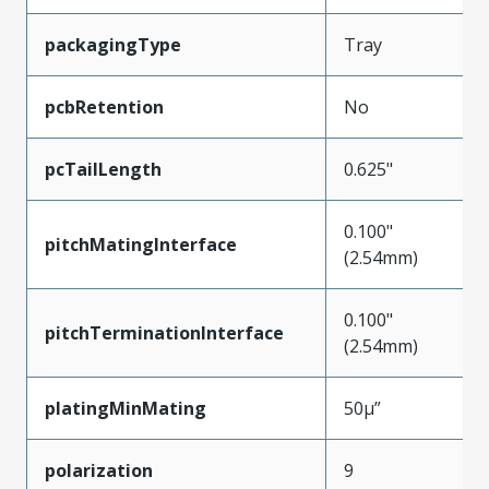
packagingType
Tray
pcbRetention
No
pcTailLength
0.625"
0.100"
pitchMatingInterface
(2.54mm)
0.100"
pitchTerminationInterface
(2.54mm)
platingMinMating
50µ”
polarization
9