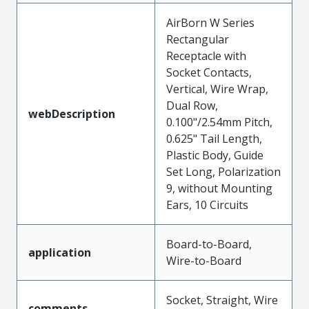
AirBorn W Series
Rectangular
Receptacle with
Socket Contacts,
Vertical, Wire Wrap,
Dual Row,
webDescription
0.100"/2.54mm Pitch,
0.625" Tail Length,
Plastic Body, Guide
Set Long, Polarization
9, without Mounting
Ears, 10 Circuits
Board-to-Board,
application
Wire-to-Board
Socket, Straight, Wire
comments