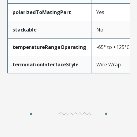
polarizedToMatingPart
Yes
stackable
No
temperatureRangeOperating
-65° to +125°C
terminationInterfaceStyle
Wire Wrap