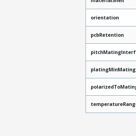
materialShell
orientation
pcbRetention
pitchMatingInter
platingMinMating
polarizedToMatin
temperatureRang