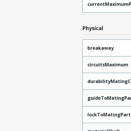
currentMaximumP
Physical
breakaway
circuitsMaximum
durabilityMating
guideToMatingPa
lockToMatingPart