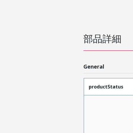
部品詳細
General
productStatus