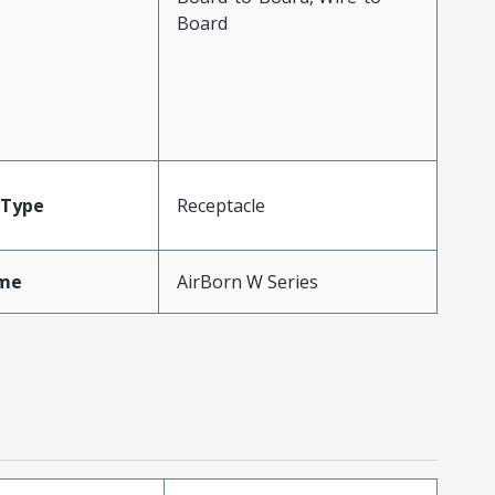
Board
Type
Receptacle
me
AirBorn W Series