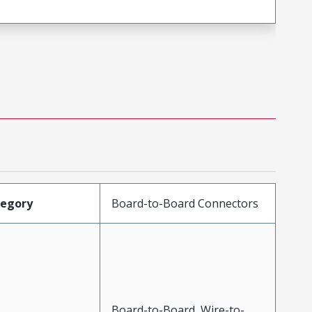
tegory
Board-to-Board Connectors
Board-to-Board, Wire-to-