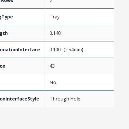
fRows
2
gType
Tray
gth
0.140"
inationInterface
0.100" (2.54mm)
ion
43
No
onInterfaceStyle
Through Hole