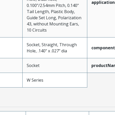
application
0.100"/2.54mm Pitch, 0.140"
Tail Length, Plastic Body,
Guide Set Long, Polarization
43, without Mounting Ears,
10 Circuits
Socket, Straight, Through
component
Hole, .140" x .027" dia
Socket
productNa
W Series