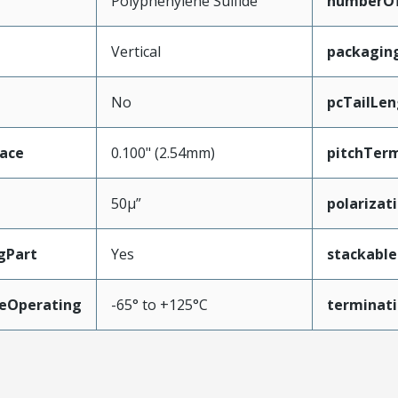
Polyphenylene Sulfide
numberO
Vertical
packagin
No
pcTailLen
face
0.100" (2.54mm)
pitchTerm
50µ”
polarizat
gPart
Yes
stackable
eOperating
-65° to +125°C
terminati