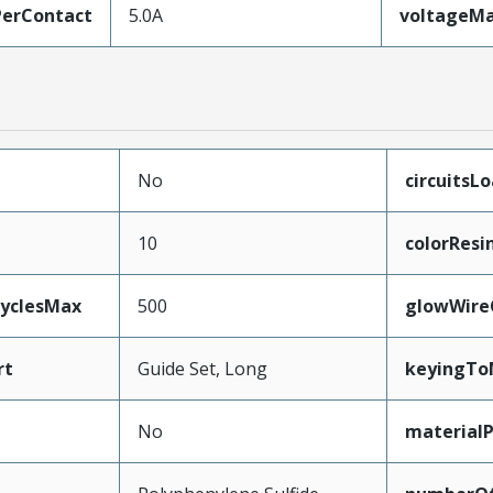
erContact
5.0A
voltageM
No
circuitsL
10
colorResi
CyclesMax
500
glowWire
rt
Guide Set, Long
keyingTo
No
material