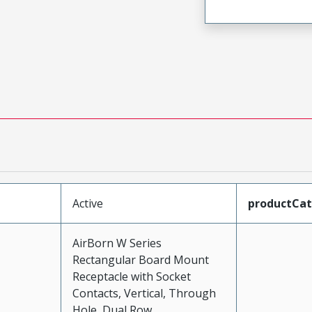
Active
productCa
AirBorn W Series
Rectangular Board Mount
Receptacle with Socket
Contacts, Vertical, Through
Hole, Dual Row,