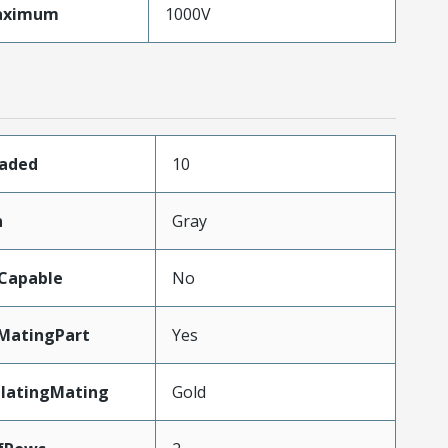
aximum
1000V
oaded
10
n
Gray
Capable
No
MatingPart
Yes
PlatingMating
Gold