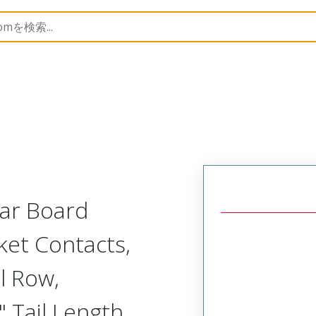
Rectangular, Plastic, 2 Row, Vertical/Right Angle Board 
lar Board
ket Contacts,
l Row,
 Tail Length,