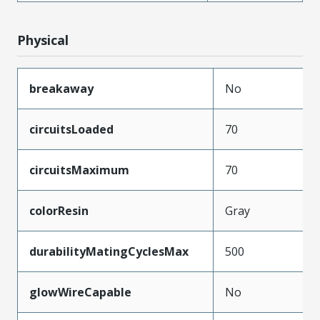
Physical
breakaway
No
circuitsLoaded
70
circuitsMaximum
70
colorResin
Gray
durabilityMatingCyclesMax
500
glowWireCapable
No