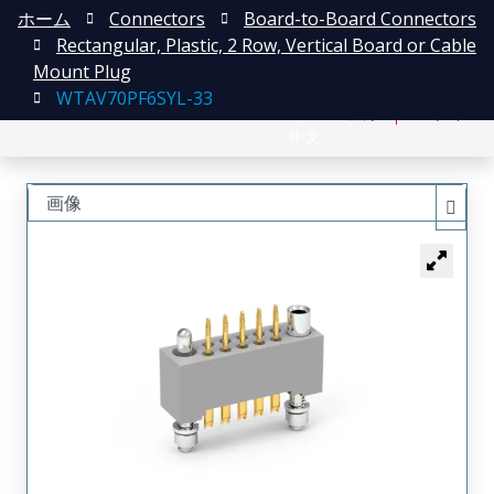
ホーム
Connectors
Board-to-Board Connectors
Rectangular, Plastic, 2 Row, Vertical Board or Cable
Mount Plug
WTAV70PF6SYL-33
English
登録
ログイン
中文
画像