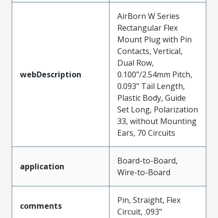
AirBorn W Series
Rectangular Flex
Mount Plug with Pin
Contacts, Vertical,
Dual Row,
webDescription
0.100"/2.54mm Pitch,
0.093" Tail Length,
Plastic Body, Guide
Set Long, Polarization
33, without Mounting
Ears, 70 Circuits
Board-to-Board,
application
Wire-to-Board
Pin, Straight, Flex
comments
Circuit, .093"