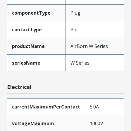
componentType
Plug
contactType
Pin
productName
AirBorn W Series
seriesName
W Series
Electrical
currentMaximumPerContact
5.0A
voltageMaximum
1000V