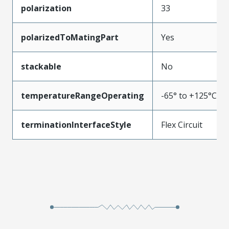
polarization
33
polarizedToMatingPart
Yes
stackable
No
temperatureRangeOperating
-65° to +125°C
terminationInterfaceStyle
Flex Circuit