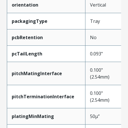
orientation
Vertical
packagingType
Tray
pcbRetention
No
pcTailLength
0.093"
0.100"
pitchMatingInterface
(2.54mm)
0.100"
pitchTerminationInterface
(2.54mm)
platingMinMating
50µ”