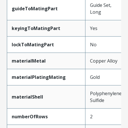
Guide Set,
guideToMatingPart
Long
keyingToMatingPart
Yes
lockToMatingPart
No
materialMetal
Copper Alloy
materialPlatingMating
Gold
Polyphenylene
materialShell
Sulfide
numberOfRows
2