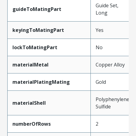
Guide Set,
guideToMatingPart
Long
keyingToMatingPart
Yes
lockToMatingPart
No
materialMetal
Copper Alloy
materialPlatingMating
Gold
Polyphenylene
materialShell
Sulfide
numberOfRows
2