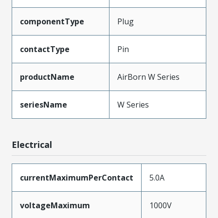
componentType
Plug
contactType
Pin
productName
AirBorn W Series
seriesName
W Series
Electrical
currentMaximumPerContact
5.0A
voltageMaximum
1000V