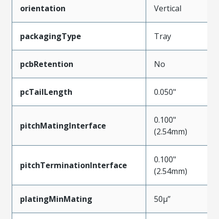
orientation
Vertical
packagingType
Tray
pcbRetention
No
pcTailLength
0.050"
0.100"
pitchMatingInterface
(2.54mm)
0.100"
pitchTerminationInterface
(2.54mm)
platingMinMating
50µ”