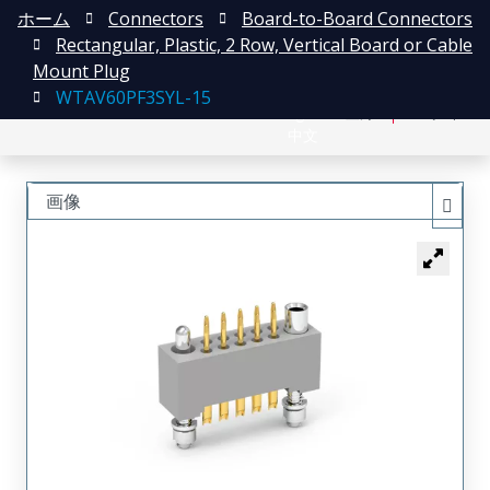
ホーム
Connectors
Board-to-Board Connectors
Rectangular, Plastic, 2 Row, Vertical Board or Cable
Mount Plug
WTAV60PF3SYL-15
English
登録
ログイン
中文
画像