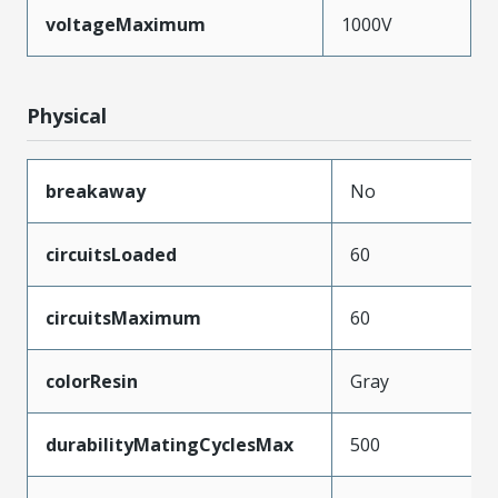
voltageMaximum
1000V
Physical
breakaway
No
circuitsLoaded
60
circuitsMaximum
60
colorResin
Gray
durabilityMatingCyclesMax
500