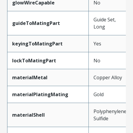
glowWireCapable
No
Guide Set,
guideToMatingPart
Long
keyingToMatingPart
Yes
lockToMatingPart
No
materialMetal
Copper Alloy
materialPlatingMating
Gold
Polyphenylene
materialShell
Sulfide