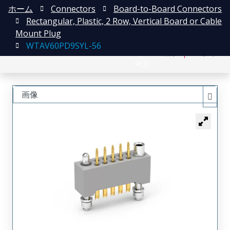
ホーム
Connectors
Board-to-Board Connectors
Rectangular, Plastic, 2 Row, Vertical Board or Cable
Mount Plug
WTAV60PD9SYL-56
English
登録
ログイン
中文
画像