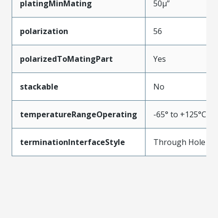
platingMinMating
50µ”
polarization
56
polarizedToMatingPart
Yes
stackable
No
temperatureRangeOperating
-65° to +125°C
terminationInterfaceStyle
Through Hole