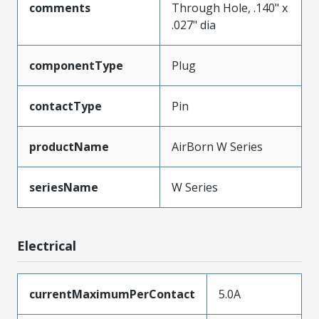
comments
Through Hole, .140" x
.027" dia
componentType
Plug
contactType
Pin
productName
AirBorn W Series
seriesName
W Series
Electrical
currentMaximumPerContact
5.0A