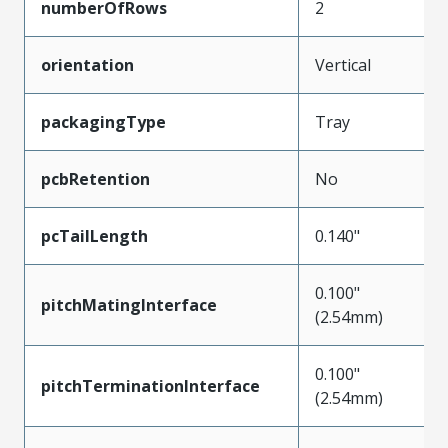
numberOfRows
2
orientation
Vertical
packagingType
Tray
pcbRetention
No
pcTailLength
0.140"
0.100"
pitchMatingInterface
(2.54mm)
0.100"
pitchTerminationInterface
(2.54mm)