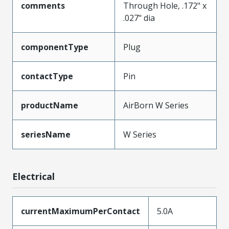
comments
Through Hole, .172" x
.027" dia
componentType
Plug
contactType
Pin
productName
AirBorn W Series
seriesName
W Series
Electrical
currentMaximumPerContact
5.0A