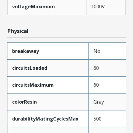
voltageMaximum
1000V
Physical
breakaway
No
circuitsLoaded
60
circuitsMaximum
60
colorResin
Gray
durabilityMatingCyclesMax
500