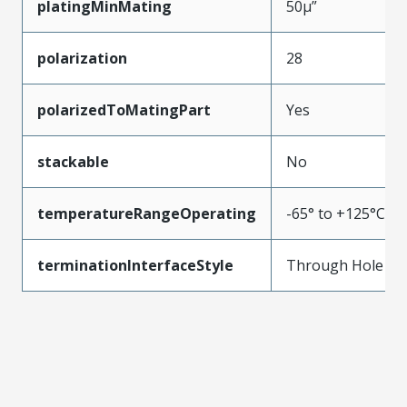
platingMinMating
50µ”
polarization
28
polarizedToMatingPart
Yes
stackable
No
temperatureRangeOperating
-65° to +125°C
terminationInterfaceStyle
Through Hole