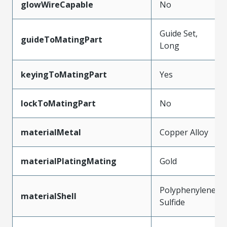
glowWireCapable
No
Guide Set,
guideToMatingPart
Long
keyingToMatingPart
Yes
lockToMatingPart
No
materialMetal
Copper Alloy
materialPlatingMating
Gold
Polyphenylene
materialShell
Sulfide