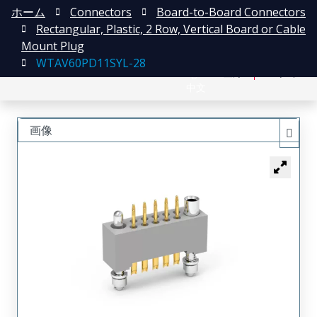
ホーム
Connectors
Board-to-Board Connectors
Rectangular, Plastic, 2 Row, Vertical Board or Cable
Mount Plug
WTAV60PD11SYL-28
English
登録
ログイン
中文
画像