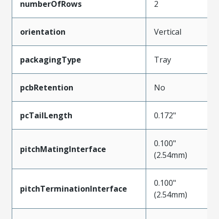
numberOfRows
2
orientation
Vertical
packagingType
Tray
pcbRetention
No
pcTailLength
0.172"
0.100"
pitchMatingInterface
(2.54mm)
0.100"
pitchTerminationInterface
(2.54mm)