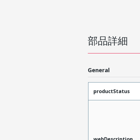
部品詳細
General
productStatus
webDescription