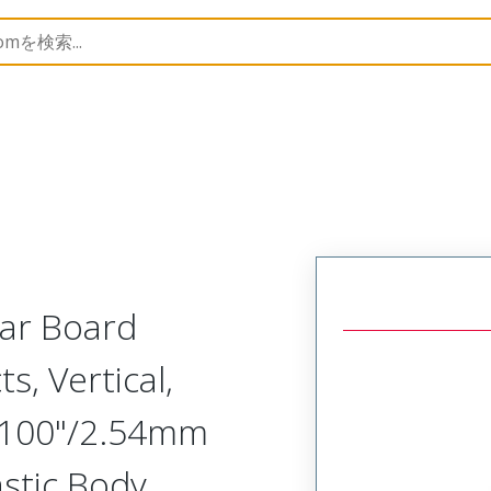
Rectangular, Plastic, 2 Row, Vertical Board or Cable Moun
lar Board
s, Vertical,
.100"/2.54mm
astic Body,