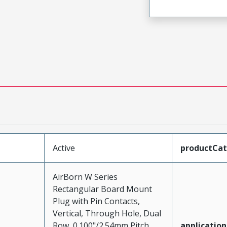
Active
productCa
AirBorn W Series
Rectangular Board Mount
Plug with Pin Contacts,
Vertical, Through Hole, Dual
Row, 0.100"/2.54mm Pitch,
application