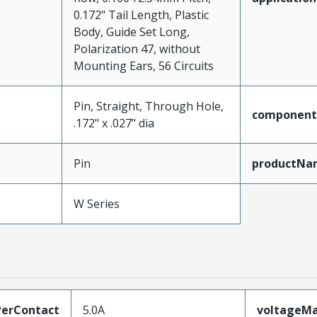
0.172" Tail Length, Plastic
Body, Guide Set Long,
Polarization 47, without
Mounting Ears, 56 Circuits
Pin, Straight, Through Hole,
component
.172" x .027" dia
Pin
productNa
W Series
erContact
5.0A
voltageM