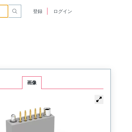
t Plug
WTAV56PD11SYL-47
English
登録
ログイン
中文
画像