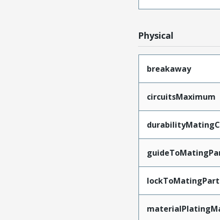
Physical
breakaway
circuitsMaximum
durabilityMating
guideToMatingPa
lockToMatingPart
materialPlatingM