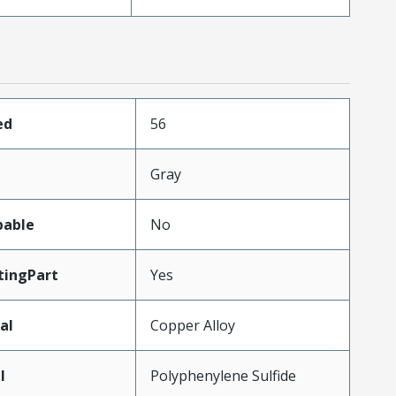
ed
56
Gray
pable
No
ingPart
Yes
al
Copper Alloy
l
Polyphenylene Sulfide