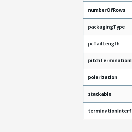
numberOfRows
packagingType
pcTailLength
pitchTerminationI
polarization
stackable
terminationInterf