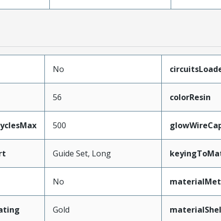
No
circuitsLoad
56
colorResin
CyclesMax
500
glowWireCa
rt
Guide Set, Long
keyingToMat
No
materialMet
ating
Gold
materialShel