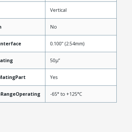
Vertical
n
No
Interface
0.100" (2.54mm)
ating
50µ”
MatingPart
Yes
eRangeOperating
-65° to +125°C