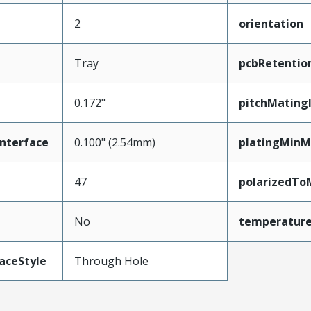
2
orientation
Tray
pcbRetentio
0.172"
pitchMating
nterface
0.100" (2.54mm)
platingMinM
47
polarizedTo
No
temperatur
aceStyle
Through Hole