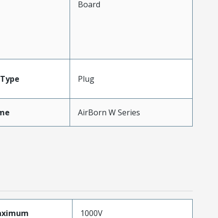
Board
Type
Plug
me
AirBorn W Series
aximum
1000V